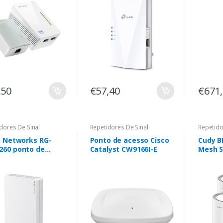
,50
€57,40
€671
dores De Sinal
Repetidores De Sinal
Repetido
e Networks RG-
Ponto de acesso Cisco
Cudy B
260 ponto de
Catalyst CW9166I-E
Mesh S
so WLAN 2976
/s Branco Power
Ethernet (PoE)