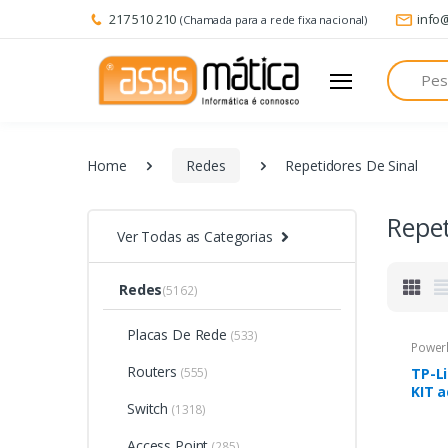
217 510 210
info
(Chamada para a rede fixa nacional)
Pesquisa
Home
Redes
Repetidores De Sinal
Repet
Ver Todas as Categorias
Redes
(5162)
Placas De Rede
(533)
Powerl
Routers
(555)
TP-L
KIT 
Switch
Powe
(1318)
Ethe
Access Point
Branc
(285)