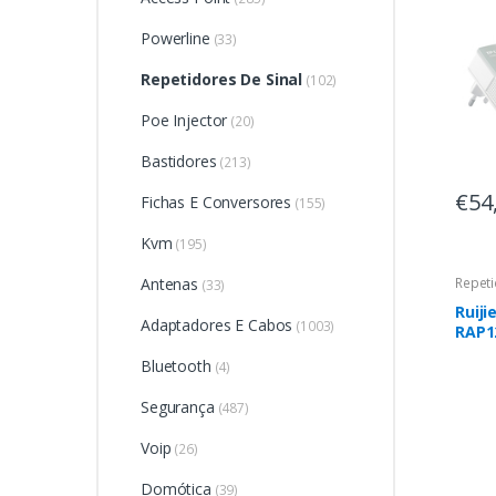
Powerline
(33)
Repetidores De Sinal
(102)
Poe Injector
(20)
Bastidores
(213)
€54
Fichas E Conversores
(155)
Kvm
(195)
Antenas
Repeti
(33)
Ruiji
Adaptadores E Cabos
(1003)
RAP1
aces
Bluetooth
(4)
Mbit
over 
Segurança
(487)
Voip
(26)
Domótica
(39)