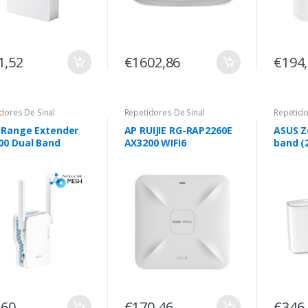
1,52
€1602,86
€194
dores De Sinal
Repetidores De Sinal
Repetido
 Range Extender
AP RUIJIE RG-RAP2260E
ASUS Z
00 Dual Band
AX3200 WIFI6
band (2
Wi-Fi 6
Branco
,60
€170,46
€346