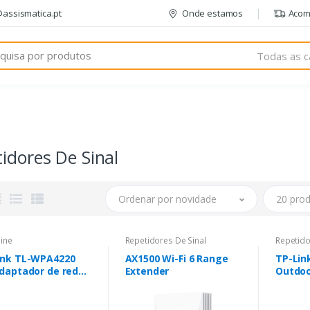
@assismatica.pt
Onde estamos
Acom
Todas as c
idores De Sinal
Ordenar por novidade
20 prod
ine
Repetidores De Sinal
Repetido
ink TL-WPA4220
AX1500 Wi-Fi 6 Range
TP-Lin
adaptador de rede
Extender
Outdoo
rLine 300 Mbit/s
Branco
rnet LAN Wi-Fi
Ethern
o 1 unidade(s)