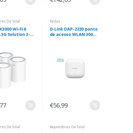
res De Sinal
Redes
X3000 Wi-Fi 6
D-Link DAP-2230 ponto
.5G Solution 3-
de acesso WLAN 300
Mbit/s Branco Power
over Ethernet (PoE)
,77
€56,99
res De Sinal
Repetidores De Sinal