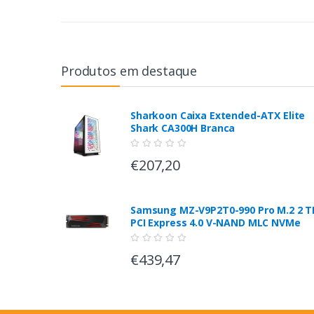
Produtos em destaque
Sharkoon Caixa Extended-ATX Elite
Shark CA300H Branca
€207,20
Samsung MZ-V9P2T0-990 Pro M.2 2 T
PCI Express 4.0 V-NAND MLC NVMe
€439,47