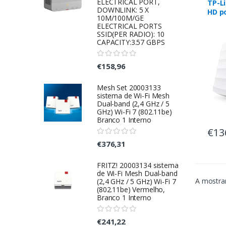
ELECTRICAL PORT,
TP-L
DOWNLINK: 5 X
HD p
10M/100M/GE
WLAN
ELECTRICAL PORTS
Bran
SSID(PER RADIO): 10
Ether
CAPACITY:3.57 GBPS
€158,96
Mesh Set 20003133
sistema de Wi-Fi Mesh
Dual-band (2,4 GHz / 5
GHz) Wi-Fi 7 (802.11be)
Branco 1 Interno
€13
€376,31
FRITZ! 20003134 sistema
de Wi-Fi Mesh Dual-band
A mostrar
(2,4 GHz / 5 GHz) Wi-Fi 7
(802.11be) Vermelho,
Branco 1 Interno
€241,22