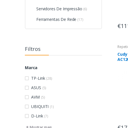
Servidores De Impressão
(6)
Ferramentas De Rede
(17)
€11
Repeti
Filtros
Cudy
AC12
Marca
TP-Link
(28)
ASUS
(5)
AVM
(5)
UBIQUITI
(1)
D-Link
(7)
€17
+
Mostrar mais