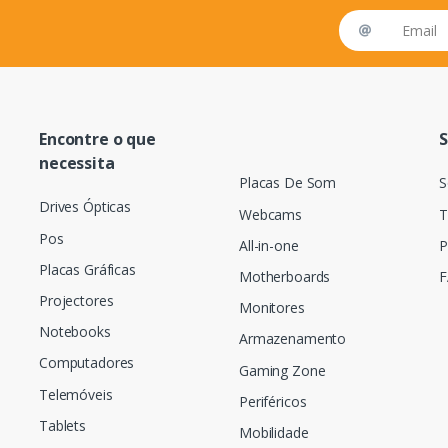
Email address
Encontre o que
S
necessita
Placas De Som
S
Drives Ópticas
Webcams
T
Pos
All-in-one
P
Placas Gráficas
Motherboards
F
Projectores
Monitores
Notebooks
Armazenamento
Computadores
Gaming Zone
Telemóveis
Periféricos
Tablets
Mobilidade