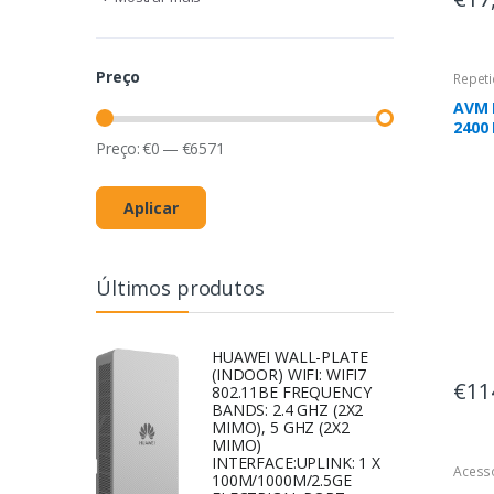
Preço
Repeti
AVM 
2400
1733
Preço:
€
0
—
€
6571
Aplicar
Últimos produtos
HUAWEI WALL-PLATE
(INDOOR) WIFI: WIFI7
€11
802.11BE FREQUENCY
BANDS: 2.4 GHZ (2X2
MIMO), 5 GHZ (2X2
MIMO)
INTERFACE:UPLINK: 1 X
Acess
100M/1000M/2.5GE