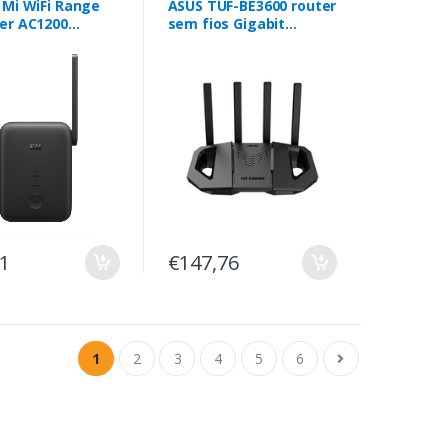
 Mi WiFi Range
ASUS TUF-BE3600 router
er AC1200
sem fios Gigabit
Hz
Ethernet Dual-band (2,4
GHz / 5 GHz) Preto
91
€147,76
1
2
3
4
5
6