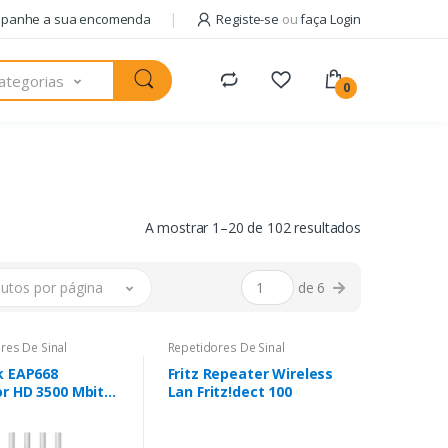
panhe a sua encomenda
Registe-se
ou
faça Login
ategorias
0
A mostrar 1–20 de 102 resultados
utos por página
de 6
res De Sinal
Repetidores De Sinal
k EAP668
Fritz Repeater Wireless
r HD 3500 Mbit/s
Lan Fritz!dect 100
 Power over
et (PoE)