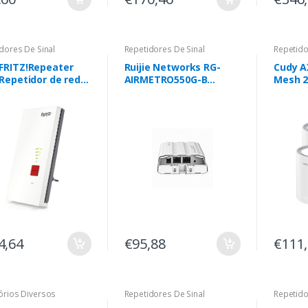
dores De Sinal
Repetidores De Sinal
Repetido
FRITZ!Repeater
Ruijie Networks RG-
Cudy A
 Repetidor de rede
AIRMETRO550G-B
Mesh 2
 Mbit/s Branco
bridge & repetidor
Pack
Ponte de rede 867
Mbit/s Branco
4,64
€95,88
€111
órios Diversos
Repetidores De Sinal
Repetido