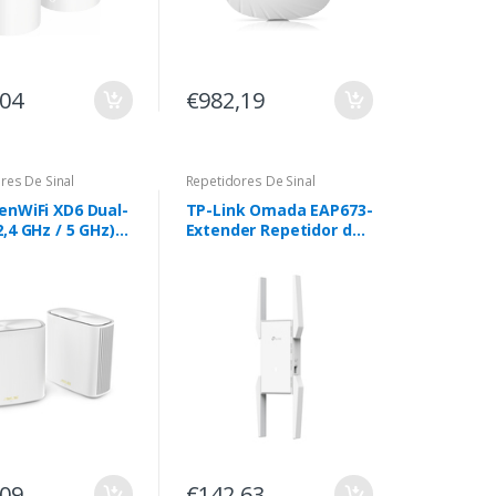
,04
€982,19
res De Sinal
Repetidores De Sinal
enWiFi XD6 Dual-
TP-Link Omada EAP673-
,4 GHz / 5 GHz)
Extender Repetidor de
 (802.11ax)
rede Branco 10, 100,
 3 Interno
1000 Mbit/s
,09
€142,63