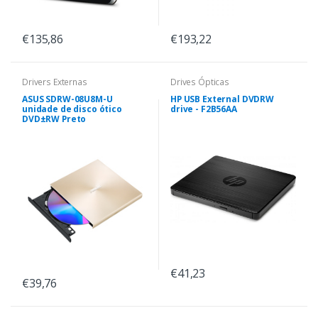
€135,86
€193,22
Drivers Externas
Drives Ópticas
ASUS SDRW-08U8M-U
HP USB External DVDRW
unidade de disco ótico
drive - F2B56AA
DVD±RW Preto
€41,23
€39,76