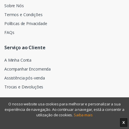
Sobre Nós
Termos e Condições
Políticas de Privacidade
FAQs
Serviço ao Cliente
A Minha Conta
Acompanhar Encomenda
Assistência pós-venda
Trocas e Devoluções
O nosso website usa cookies para melhorar e personalizar a sua
experiência de navegação. Ao continuar a navegar, está a consentir a
©
Assismática
- Todos os direitos reservados
utilização de cookies.
Saiba mais
X