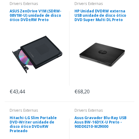
Drivers Externas
Drivers Externas
ASUS ZenDrive V1M (SDRW-
HP Unidad DVDRW externa
08V1M-U) unidade de disco
USB unidade de disco ótico
ótico DVD±RW Preto
DVD Super Multi DL Preto
€43,44
€68,20
Drivers Externas
Drivers Externas
Hitachi-LG Slim Portable
Asus Gravador Blu-Ray USB
DVD-Writer unidade de
Asus BW-16D1X-U Preto -
disco ótico DVD±RW
90DD0210-M29000
Prateado