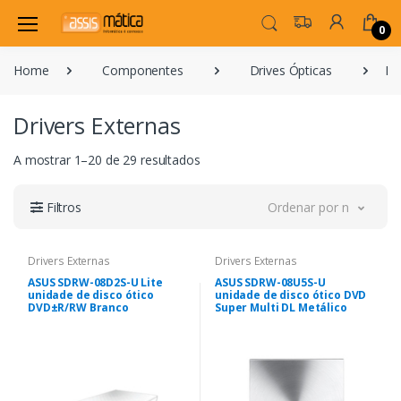
0
Home
Componentes
Drives Ópticas
Dr
Drivers Externas
A mostrar 1–20 de 29 resultados
Filtros
Ordenar por novidade
Drivers Externas
Drivers Externas
ASUS SDRW-08D2S-U Lite
ASUS SDRW-08U5S-U
unidade de disco ótico
unidade de disco ótico DVD
DVD±R/RW Branco
Super Multi DL Metálico