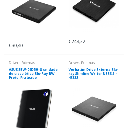
€244,32
€30,40
Drivers Externas
Drivers Externas
ASUS SBW-06D5H-U unidade
Verbatim Drive Externa Blu-
de disco ótico Blu-Ray RW
ray Slimline Writer USB3.1 -
Preto, Prateado
43888