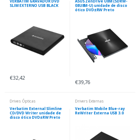
VERBATIM GRAVADOR DVD
ASUS ZenDrive U8M (SDRW-
SLIM EXTERNO USB BLACK
08U8M-U) unidade de disco
ótico DVD±RW Preto
€32,42
€39,76
Drives Ópticas
Drivers Externas
Verbatim External Slimline
Verbatim Mobile Blue-ray
CD/DVD Writer unidade de
ReWriter Externa USB 3.0
disco ótico DVD±RW Preto