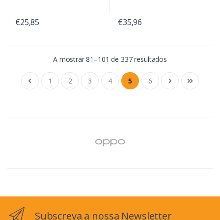
€25,85
€35,96
A mostrar 81–101 de 337 resultados
1
2
3
4
5
6
Subscreva a nossa Newsletter