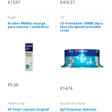
€13,97
€410,37
Papel
Cd
Brother PRINKG recarga
CD-R Verbatim 700MB 25pcs
para canetas 1 unidade(s)
Pack 52x Spindel printable
retail
€5,34
€14,74
Tinteiros Hp
Escola E Escritório
HP Toner LaserJet Original
Apli Etiquetas Adesivas