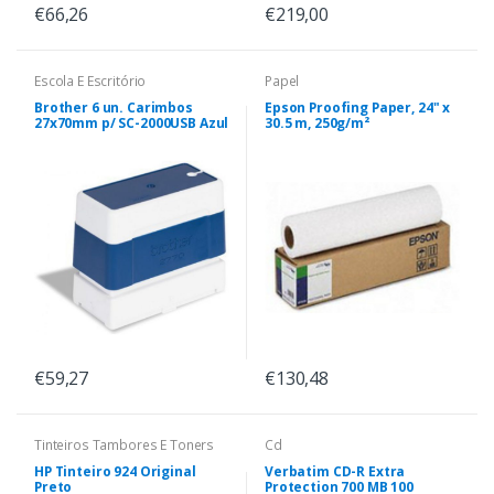
€66,26
€219,00
Escola E Escritório
Papel
Brother 6 un. Carimbos
Epson Proofing Paper, 24" x
27x70mm p/ SC-2000USB Azul
30.5 m, 250g/m²
€59,27
€130,48
Tinteiros Tambores E Toners
Cd
HP Tinteiro 924 Original
Verbatim CD-R Extra
Preto
Protection 700 MB 100