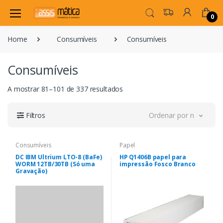
0
Home
Consumíveis
Consumíveis
Consumíveis
A mostrar 81–101 de 337 resultados
Filtros
Ordenar por novidade
Consumíveis
Papel
DC IBM Ultrium LTO-8 (BaFe)
HP Q1406B papel para
WORM 12TB/30TB (Só uma
impressão Fosco Branco
Gravação)