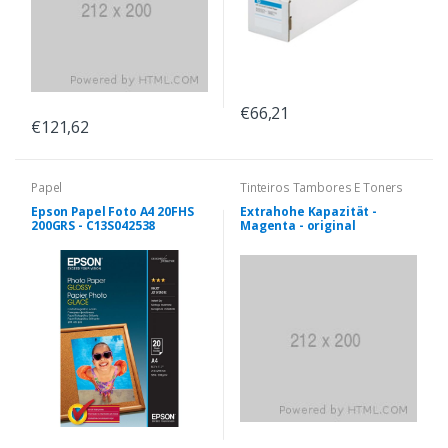
€66,21
€121,62
Papel
Tinteiros Tambores E Toners
Epson Papel Foto A4 20FHS
Extrahohe Kapazität -
200GRS - C13S042538
Magenta - original