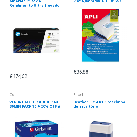
Amarelo 217Z de
70x16,9mm 100 Fls - 01294
Rendimento Ultra Elevado
€36,88
€474,62
Cd
Papel
VERBATIM CD-R AUDIO 16X
Brother PR1438E6P carimbo
80MIN PACK 10 # 50% OFF #
de escritório