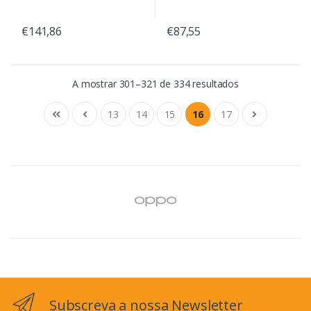
€141,86
€87,55
A mostrar 301–321 de 334 resultados
13
14
15
16
17
Subscreva a nossa Newsletter