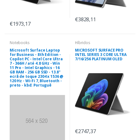
€3828,11
€1973,17
Notebooks
Híbridos
Microsoft Surface Laptop
MICROSOFT SURFACE PRO
for Business - 8th Edition -
INTEL SERIES 3 CORE ULTRA
Copilot PC - Intel Core Ultra
7/16/256 PLATINUM OLED
7 - 366H / até 4.8 GHz - Win
11 Pro - Intel Graphics - 16
GB RAM - 256 GB SSD - 13.8"
ecrã de toque 2304 x 1536 @
120 Hz - Wi-Fi 7, Bluetooth -
preto - kbd: Portuguê
€2747,37