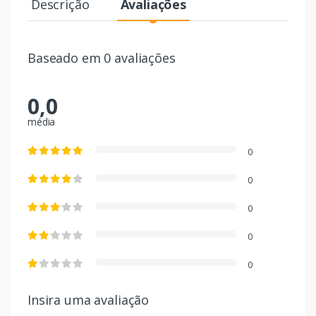
Descrição
Avaliações
Baseado em 0 avaliações
0,0
média
0
0
0
0
0
Insira uma avaliação