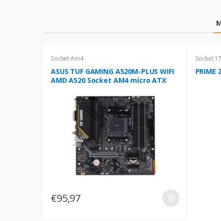
Products Grid
M
Socket Am4
Socket 1
ASUS TUF GAMING A520M-PLUS WIFI
PRIME Z
AMD A520 Socket AM4 micro ATX
€95,97