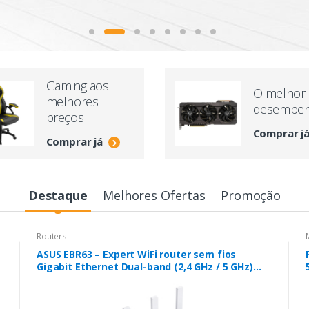
Gaming aos
O melhor
melhores
desempe
preços
Comprar j
Comprar já
Destaque
Melhores Ofertas
Promoção
Routers
ASUS EBR63 – Expert WiFi router sem fios
Gigabit Ethernet Dual-band (2,4 GHz / 5 GHz)
Branco