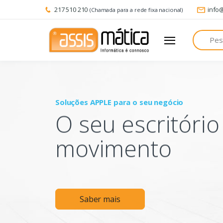
217 510 210
info
(Chamada para a rede fixa nacional)
Pesquisa
Soluções APPLE para o seu negócio
O seu escritóri
movimento
Saber mais