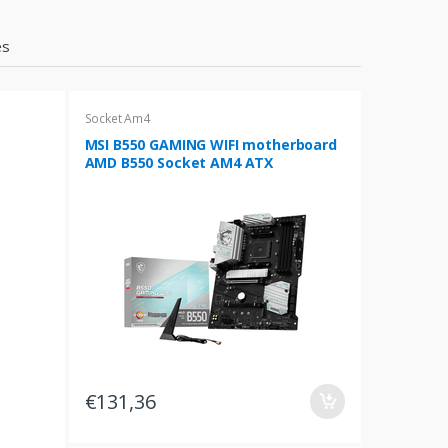
es
Socket Am4
MSI B550 GAMING WIFI motherboard
AMD B550 Socket AM4 ATX
€131,36