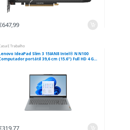
€647,99
Casa E Trabalho
Lenovo IdeaPad Slim 3 15IAN8 Intel® N N100
Computador portátil 39,6 cm (15.6") Full HD 4 GB
LPDDR5-SDRAM 128 GB Flash Wi-Fi 6 (802.11ax)
Windows 11 Home in S mode Cinzento
€319,77