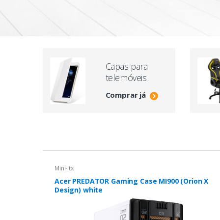
Capas para
telemóveis
Comprar já
Mini-itx
Acer PREDATOR Gaming Case MI900 (Orion X
Design) white