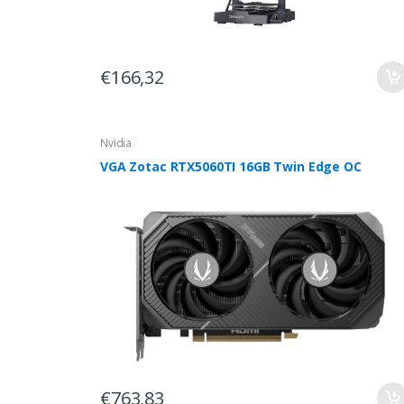
€166,32
Nvidia
VGA Zotac RTX5060TI 16GB Twin Edge OC
€763,83