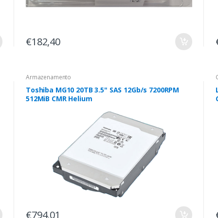
€182,40
Armazenamento
Toshiba MG10 20TB 3.5" SAS 12Gb/s 7200RPM
512MiB CMR Helium
€794,01