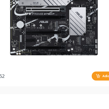
52
Adi