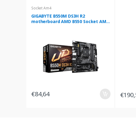
Socket Am4
GIGABYTE B550M DS3H R2
motherboard AMD B550 Socket AM4
micro ATX
€84,64
€190,