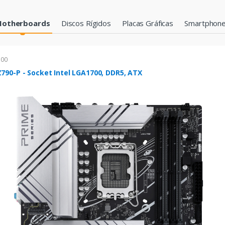
otherboards
Discos Rígidos
Placas Gráficas
Smartphon
700
790-P - Socket Intel LGA1700, DDR5, ATX