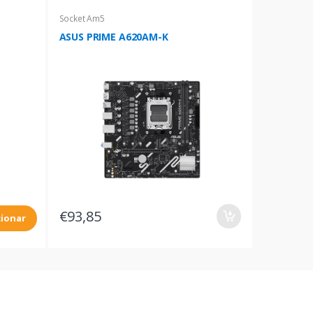
Socket Am5
ASUS PRIME A620AM-K
€93,85
cionar