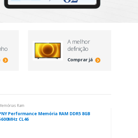
V
A melhor
nho
definição
á
Comprar já
Memórias Ram
PNY Performance Memória RAM DDR5 8GB
5600MHz CL46