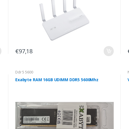
€97,18
Ddr 5 5600
Exabyte RAM 16GB UDIMM DDR5 5600Mhz