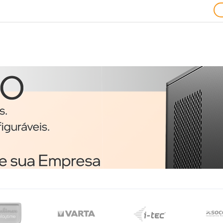
Ratos
1
Trust 24657 rato
o
Ambidestro USB Type-A
Ótico 1200 DPI
€3,51