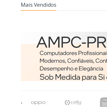
Mais Vendidos
Etiquetas
Brother BCS-1J074102-12
etiqueta para impressã
Branco
€98,75