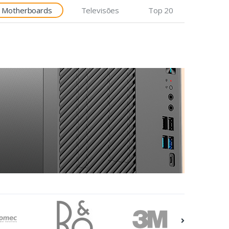
Motherboards
Televisões
Top 20
Etiquetas
Epson Premium, 76mm x
35m, 163 g/m²
€7,92