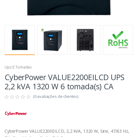
Ups E Tomadas
CyberPower VALUE2200EILCD UPS
2,2 kVA 1320 W 6 tomada(s) CA
(0 avaliações de clientes)
CyberPower VALUE2200EILCD, 2,2 kVA, 1320 W, Sine, 47/63 Hz,