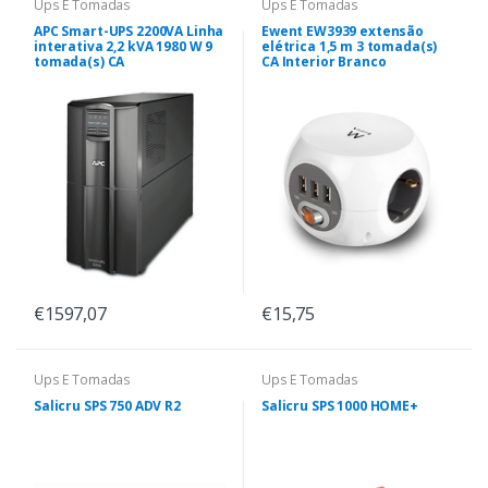
Ups E Tomadas
Ups E Tomadas
APC Smart-UPS 2200VA Linha
Ewent EW3939 extensão
interativa 2,2 kVA 1980 W 9
elétrica 1,5 m 3 tomada(s)
tomada(s) CA
CA Interior Branco
€1597,07
€15,75
Ups E Tomadas
Ups E Tomadas
Salicru SPS 750 ADV R2
Salicru SPS 1000 HOME+