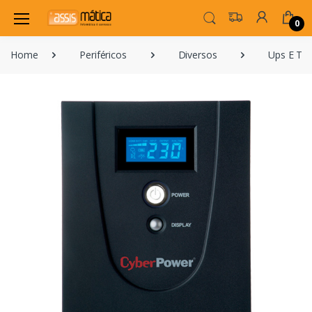
0
Home
Periféricos
Diversos
Ups E To