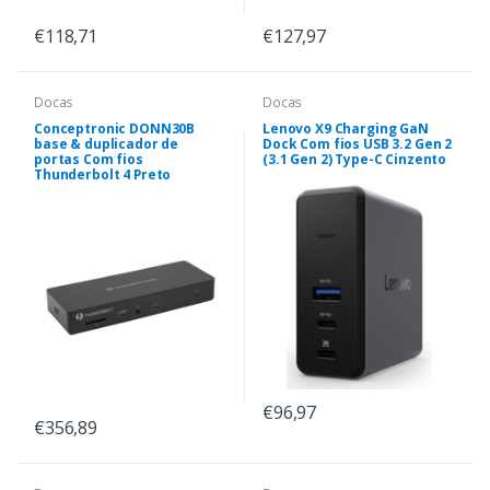
€118,71
€127,97
Docas
Docas
Conceptronic DONN30B
Lenovo X9 Charging GaN
base & duplicador de
Dock Com fios USB 3.2 Gen 2
portas Com fios
(3.1 Gen 2) Type-C Cinzento
Thunderbolt 4 Preto
€96,97
€356,89