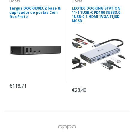
Docas
Docas
Targus DOCK430EUZ base &
LEOTEC DOCKING STATION
duplicador de portas Com
11-1 1USB-C PD100 3USB3.0
fios Preto
1USB-C 1 HDMI 1VGA 1TJSD
MCSD
€118,71
€28,40