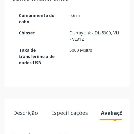
Comprimento do
0,6 m
cabo
Chipset
DisplayLink - DL-5900, VLI
- VL812
Taxa de
5000 Mbit/s
transferência de
dados USB
Descrição
Especificações
Avaliações