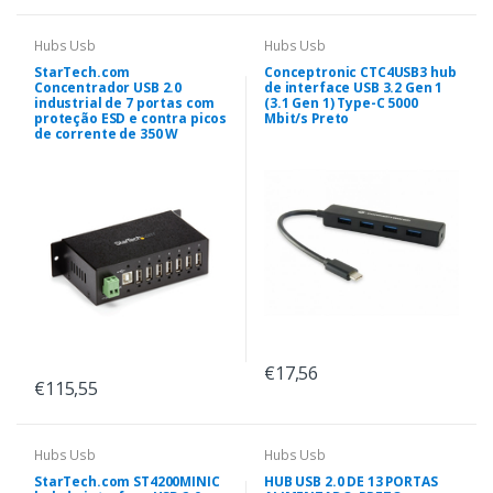
Hubs Usb
Hubs Usb
StarTech.com
Conceptronic CTC4USB3 hub
Concentrador USB 2.0
de interface USB 3.2 Gen 1
industrial de 7 portas com
(3.1 Gen 1) Type-C 5000
proteção ESD e contra picos
Mbit/s Preto
de corrente de 350 W
€17,56
€115,55
Hubs Usb
Hubs Usb
StarTech.com ST4200MINIC
HUB USB 2.0 DE 13 PORTAS