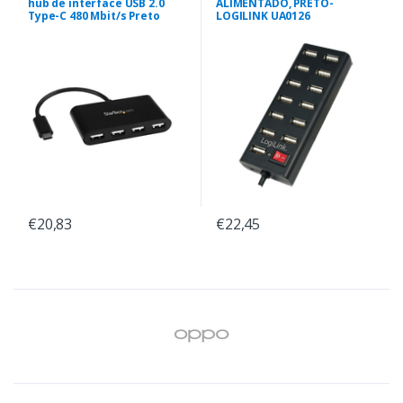
hub de interface USB 2.0
ALIMENTADO, PRETO-
Type-C 480 Mbit/s Preto
LOGILINK UA0126
€20,83
€22,45