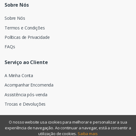
Sobre Nós
Sobre Nós
Termos e Condições
Políticas de Privacidade
FAQs
Serviço ao Cliente
A Minha Conta
Acompanhar Encomenda
Assistência pós-venda
Trocas e Devoluções
O nosso website usa cookies para melhorar e personalizar a sua
experiência de navegação. Ao continuar a navegar, está a consentir a
©
Assismática
- Todos os direitos reservados
utilização de cookies.
Saiba mais