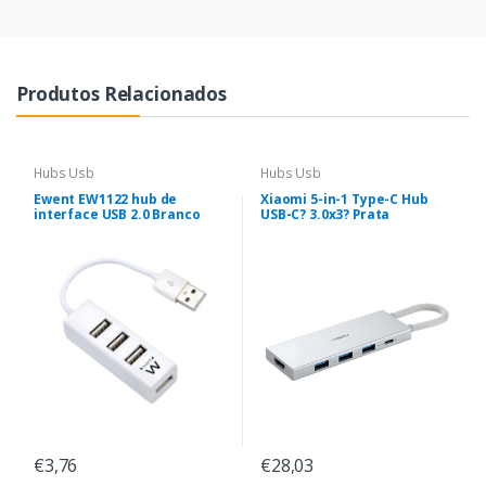
Produtos Relacionados
Hubs Usb
Hubs Usb
Ewent EW1122 hub de
Xiaomi 5-in-1 Type-C Hub
interface USB 2.0 Branco
USB-C? 3.0x3? Prata
€3,76
€28,03