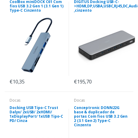
CoolBox miniDOCK C61 Com
DIGITUS Docking USB-C-
fios USB 3.2 Gen 1 (3.1 Gen 1)
>HDMI,DP,USBA,USBC,RJ45,DC,Audi
Type-C Cinzento
,cinzento
€10,35
€195,70
Docas
Docas
Docking USB Tipo-C Trust
Conceptronic DONN22G
Dalyx/ 2xUSB/ 2xHDMI/
base & duplicador de
1xDisplayPort/ 1xUSB Tipo-C
portas Com fios USB 3.2 Gen
PD/ Cinza
2 (3.1 Gen 2) Type-C
Cinzento