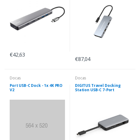
€42,63
€87,04
Docas
Docas
Port USB-C Dock - 1x 4K PRO
DIGITUS Travel Docking
V2
Station USB-C 7-Port