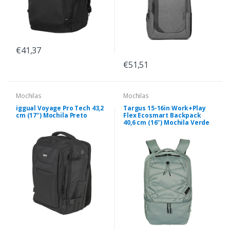
€41,37
€51,51
Mochilas
Mochilas
iggual Voyage Pro Tech 43,2
Targus 15-16in Work+Play
cm (17") Mochila Preto
Flex Ecosmart Backpack
40,6 cm (16") Mochila Verde