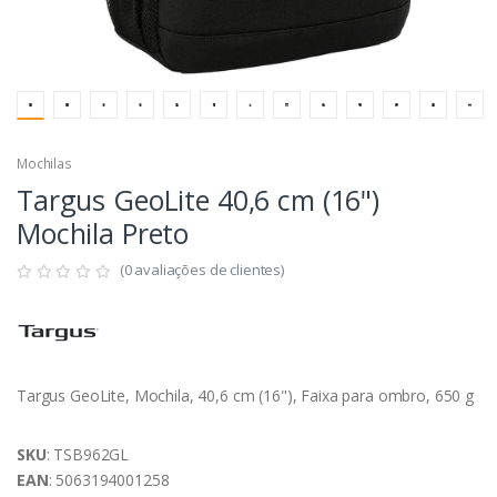
Mochilas
Targus GeoLite 40,6 cm (16")
Mochila Preto
(0 avaliações de clientes)
Targus GeoLite, Mochila, 40,6 cm (16"), Faixa para ombro, 650 g
SKU
: TSB962GL
EAN
: 5063194001258