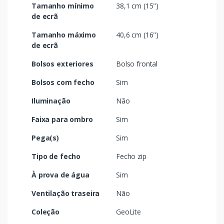
Tamanho mínimo
38,1 cm (15")
de ecrã
Tamanho máximo
40,6 cm (16")
de ecrã
Bolsos exteriores
Bolso frontal
Bolsos com fecho
Sim
Iluminação
Não
Faixa para ombro
Sim
Pega(s)
Sim
Tipo de fecho
Fecho zip
À prova de água
Sim
Ventilação traseira
Não
Coleção
GeoLite