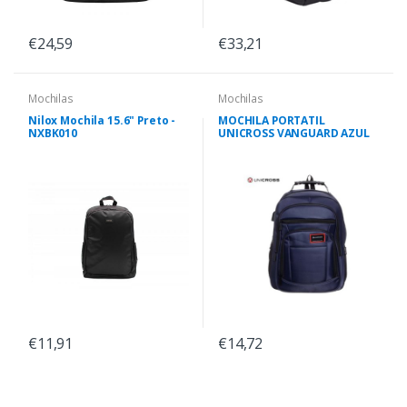
€24,59
€33,21
Mochilas
Mochilas
Nilox Mochila 15.6" Preto -
MOCHILA PORTATIL
NXBK010
UNICROSS VANGUARD AZUL
€11,91
€14,72