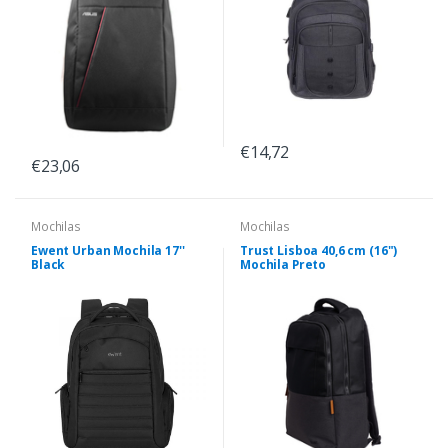
€14,72
€23,06
Mochilas
Mochilas
Ewent Urban Mochila 17''
Trust Lisboa 40,6 cm (16")
Black
Mochila Preto