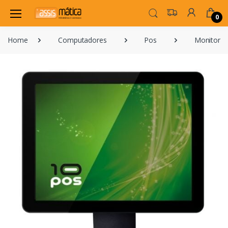
0
Home
Computadores
Pos
Monitores