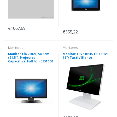
€1067,69
€355,22
Monitores
Monitores
Monitor Elo 2202L, 54.6cm
Monitor TPV 10POS TS-16HVB
(21.5''), Projected
16"/ Táctil/ Blanco
Capacitive, Full hd - E351600