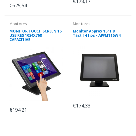
€178,17
€629,54
Monitores
Monitores
MONITOR TOUCH SCREEN 15
Monitor Approx 15" HD
USB RES 1024X768
Táctil 4 fios - APPMT15W4
CAPACITIVE
€174,33
€194,21