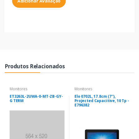
Adicionar Avaliação
Produtos Relacionados
Monitores
Monitores
ET3263L-2UWA-0-MT-ZB-GY-
Elo 0702L, 17.8cm (7''),
G TERM
Projected Capacitive, 10 Tp -
E796382