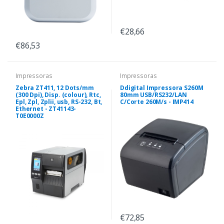
€28,66
€86,53
Impressoras
Impressoras
Zebra ZT411, 12 Dots/mm
Ddigital Impressora S260M
(300 Dpi), Disp. (colour), Rtc,
80mm USB/RS232/LAN
Epl, Zpl, Zplii, usb, RS-232, Bt,
C/Corte 260M/s - IMP414
Ethernet - ZT41143-
T0E0000Z
€72,85