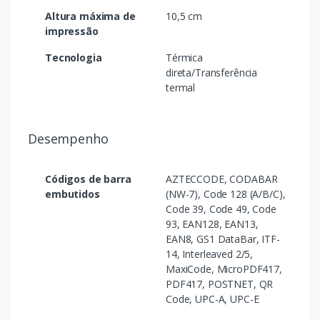
Altura máxima de
10,5 cm
impressão
Tecnologia
Térmica
direta/Transferência
termal
Desempenho
Códigos de barra
AZTECCODE, CODABAR
embutidos
(NW-7), Code 128 (A/B/C),
Code 39, Code 49, Code
93, EAN128, EAN13,
EAN8, GS1 DataBar, ITF-
14, Interleaved 2/5,
MaxiCode, MicroPDF417,
PDF417, POSTNET, QR
Code, UPC-A, UPC-E