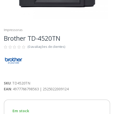
Impressoras
Brother TD-4520TN
(0 avaliações de clientes)
SKU
: TD4520TN
EAN
: 4977766798563 | 2525022009124
Em stock