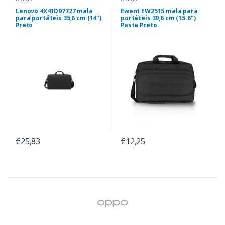
Lenovo 4X41D97727 mala
Ewent EW2515 mala para
para portáteis 35,6 cm (14")
portáteis 39,6 cm (15.6")
Preto
Pasta Preto
€25,83
€12,25