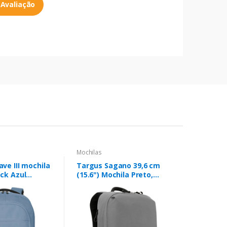
 Avaliação
Mochilas
ve III mochila
Targus Sagano 39,6 cm
ck Azul
(15.6") Mochila Preto,
Cinzento