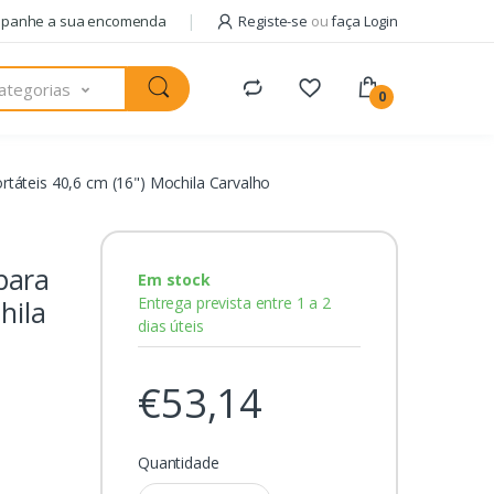
panhe a sua encomenda
Registe-se
ou
faça Login
ategorias
0
áteis 40,6 cm (16") Mochila Carvalho
para
Em stock
Entrega prevista entre 1 a 2
hila
dias úteis
€53,14
Quantidade