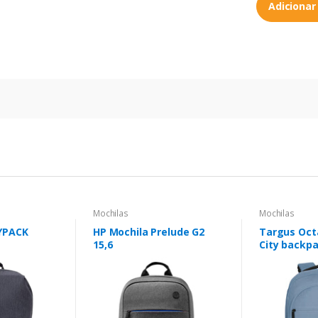
Adicionar
Mochilas
Mochilas
YPACK
HP Mochila Prelude G2
Targus Octa
15,6
City backpa
Poliéster