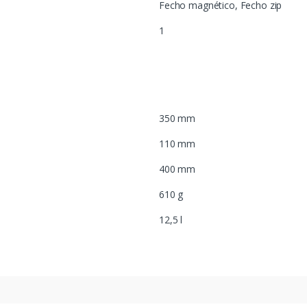
Fecho magnético, Fecho zip
1
350 mm
110 mm
400 mm
610 g
12,5 l