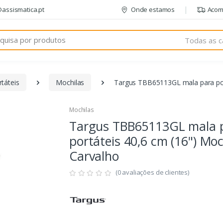
@assismatica.pt
Onde estamos
Acom
Todas as c
táteis
Mochilas
Targus TBB65113GL mala para port
Mochilas
Targus TBB65113GL mala 
portáteis 40,6 cm (16") Moc
Carvalho
(0 avaliações de clientes)