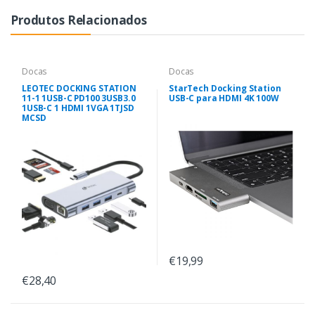
Produtos Relacionados
Docas
Docas
LEOTEC DOCKING STATION
StarTech Docking Station
11-1 1USB-C PD100 3USB3.0
USB-C para HDMI 4K 100W
1USB-C 1 HDMI 1VGA 1TJSD
MCSD
€19,99
€28,40