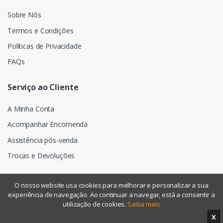
Sobre Nós
Termos e Condições
Políticas de Privacidade
FAQs
Serviço ao Cliente
A Minha Conta
Acompanhar Encomenda
Assistência pós-venda
Trocas e Devoluções
O nosso website usa cookies para melhorar e personalizar a sua
experiência de navegação. Ao continuar a navegar, está a consentir a
©
Assismática
- Todos os direitos reservados
utilização de cookies.
Saiba mais
X