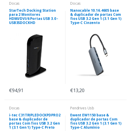
Docas
Docas
StarTech Docking Station
Nanocable 10.16.4605 base
para 2 Monitores
& duplicador de portas Com
HDMI/DVI/6 Portas USB 3.0 -
fios USB 3.2 Gen 1 (3.1 Gen 1)
USB3SDOCKHD
Type-C Cinzento
€94,91
€13,20
Docas
Pendrives Usb
i-tec C31TRIPLEDOCKPDPRO2
Ewent EW1150 base &
base & duplicador de
duplicador de portas Com
portas Com fios USB 3.2 Gen
fios USB 3.2 Gen 1 (3.1 Gen 1)
1 (3.1 Gen 1) Type-C Preto
Type-C Alumínio