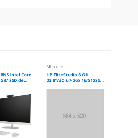
All-in-one
8NS Intel Core
HP EliteStudio 8 G1i
6GB/ SSD de
23.8"AiO u7-265 16/512SSD
/ Sem Sistema
3J W11P 36 Monate
l