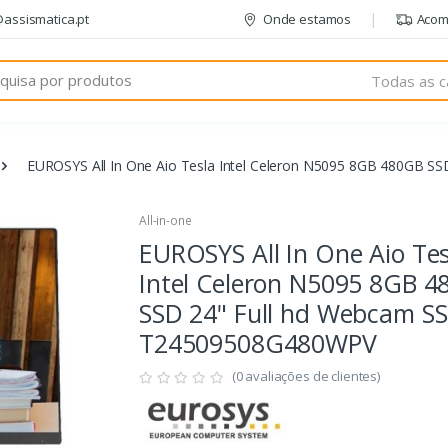
@assismatica.pt
Onde estamos
Acom
Todas as c
EUROSYS All In One Aio Tesla Intel Celeron N5095 8GB 480GB 
All-in-one
EUROSYS All In One Aio Tes
Intel Celeron N5095 8GB 
SSD 24" Full hd Webcam S
T24509508G480WPV
(0 avaliações de clientes)