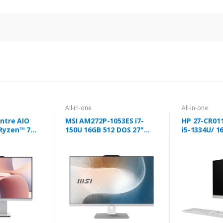
All-in-one
All-in-one
ntre AIO
MSI AM272P-1053ES i7-
HP 27-CR011
Ryzen™ 7
150U 16GB 512 DOS 27"
i5-1334U/ 1
 1920 x 1080
Branco
512GB/ 27"
in-One 16 GB
Operaciona
 TB SSD
me Wi-Fi 6
zento