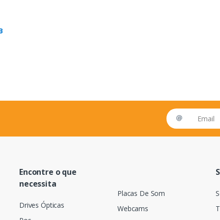
B
Email address
Encontre o que
S
necessita
Placas De Som
S
Drives Ópticas
Webcams
T