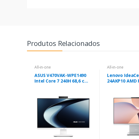
Produtos Relacionados
All-in-one
All-in-one
ASUS V470VAK-WPE1490
Lenovo IdeaCe
Intel Core 7 240H 68,6 cm
24AKP10 AMD 
(27") 1920 x 1080 pixels PC
60,5 cm (23.8")
All-in-One 16 GB DDR5-
pixels PC All-
SDRAM 512 GB SSD Wi-Fi 6
DDR5-SDRAM 1
(802.11ax) Branco
Windows 11 Ho
(802.11ax) Cin