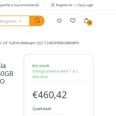
panhe a sua encomenda
Registe-se
ou
faça Login
ategorias
0
SSD 24" Full hd Webcam SSO T24509508G480WPV
la
Em stock
Entrega prevista entre 1 a 2
480GB
dias úteis
SO
€460,42
Quantidade