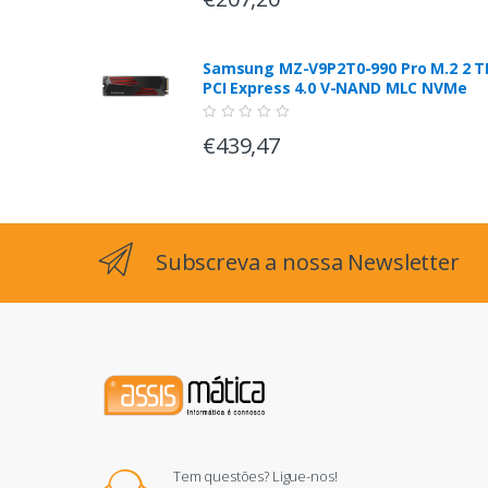
Samsung MZ-V9P2T0-990 Pro M.2 2 T
PCI Express 4.0 V-NAND MLC NVMe
€439,47
Subscreva a nossa Newsletter
Tem questões? Ligue-nos!