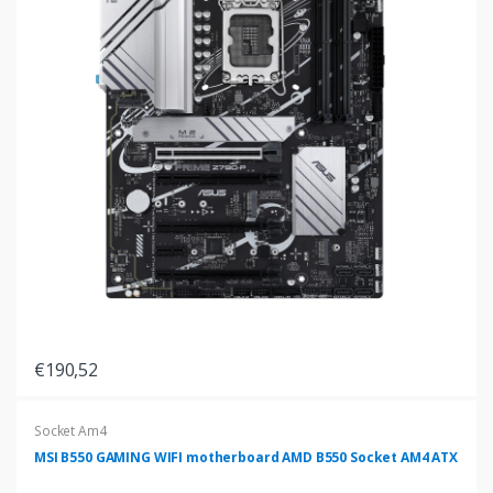
€190,52
Socket Am4
MSI B550 GAMING WIFI motherboard AMD B550 Socket AM4 ATX