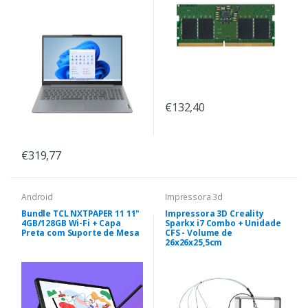
€132,40
€319,77
Android
Impressora 3d
Bundle TCL NXTPAPER 11 11"
Impressora 3D Creality
4GB/128GB Wi-Fi + Capa
Sparkx i7 Combo + Unidade
Preta com Suporte de Mesa
CFS - Volume de
26x26x25,5cm