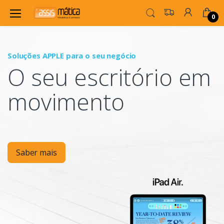
0
Soluções APPLE para o seu negócio
P
O seu escritório em
Mo
movimento
Saber mais