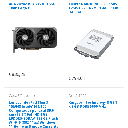
VGA Zotac RTX5060TI 16GB
Toshiba MG10 20TB 3.5" SAS
Twin Edge OC
12Gb/s 7200RPM 512MiB CMR
Helium
€830,25
€794,01
Casa E Trabalho
Ddr 5 5600
Lenovo IdeaPad Slim 3
Kingston Technology 8 GB 1
15IAN8 Intel® N N100
x 8 GB DDR5 5600 MHz
Computador portátil 39,6
cm (15.6") Full HD 4 GB
LPDDR5-SDRAM 128 GB Flash
Wi-Fi 6 (802.11ax) Windows
11 Home in S mode Cinzento