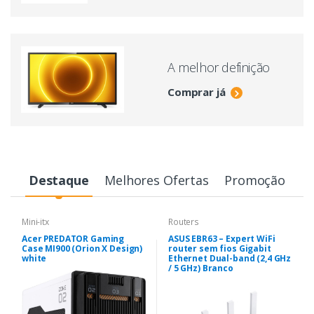
A melhor definição
Comprar já
Destaque
Melhores Ofertas
Promoção
Mini-itx
Routers
Acer PREDATOR Gaming
ASUS EBR63 – Expert WiFi
Case MI900 (Orion X Design)
router sem fios Gigabit
white
Ethernet Dual-band (2,4 GHz
/ 5 GHz) Branco