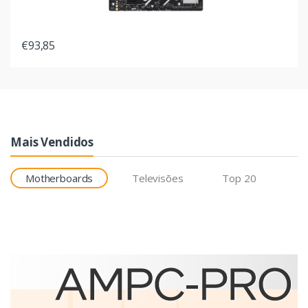
€93,85
Mais Vendidos
Motherboards
Televisões
Top 20
Etiquetas
Brother BCS-1J074102-121
etiqueta para impressão