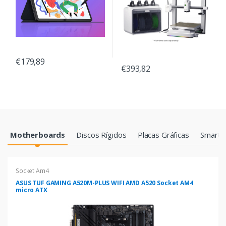
€179,89
€393,82
Products Grid
Motherboards
Discos Rígidos
Placas Gráficas
Smartp
Socket Am4
ASUS TUF GAMING A520M-PLUS WIFI AMD A520 Socket AM4
micro ATX