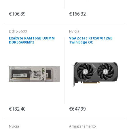
€106,89
€166,32
Ddr 5 5600
Nvidia
Exabyte RAM 16GB UDIMM
VGA Zotac RTX5070 12GB
DDR5 5600Mhz
Twin Edge OC
€182,40
€647,99
Nvidia
Armazenamento