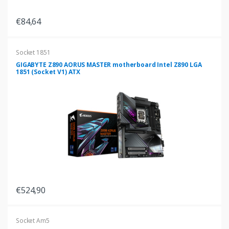
€84,64
Socket 1851
GIGABYTE Z890 AORUS MASTER motherboard Intel Z890 LGA
1851 (Socket V1) ATX
€524,90
Socket Am5