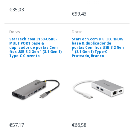
€35,03
€99,43
Docas
Docas
StarTech.com 315B-USBC-
StarTech.com DKT30CHPDW
MULTIPORT base &
base & duplicador de
duplicador de portas Com
portas Com fios USB 3.2 Gen
fios USB 3.2 Gen 1 (3.1 Gen 1)
1 (3.1 Gen 1) Type-C
Type-C Cinzento
Prateado, Branco
€57,17
€66,58