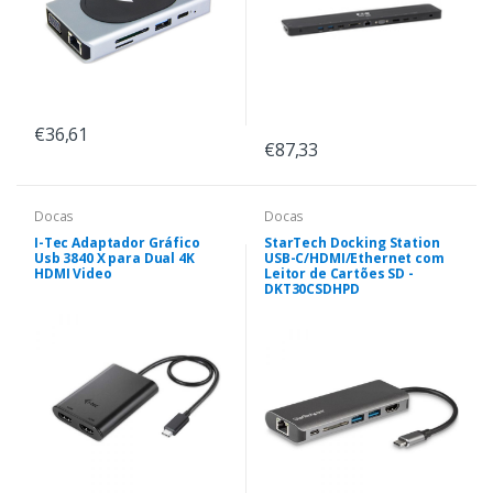
€36,61
€87,33
Docas
Docas
I-Tec Adaptador Gráfico
StarTech Docking Station
Usb 3840 X para Dual 4K
USB-C/HDMI/Ethernet com
HDMI Video
Leitor de Cartões SD -
DKT30CSDHPD