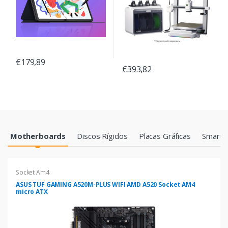
€179,89
€393,82
Products Grid
Motherboards
Discos Rígidos
Placas Gráficas
Smartp
Socket Am4
ASUS TUF GAMING A520M-PLUS WIFI AMD A520 Socket AM4
micro ATX