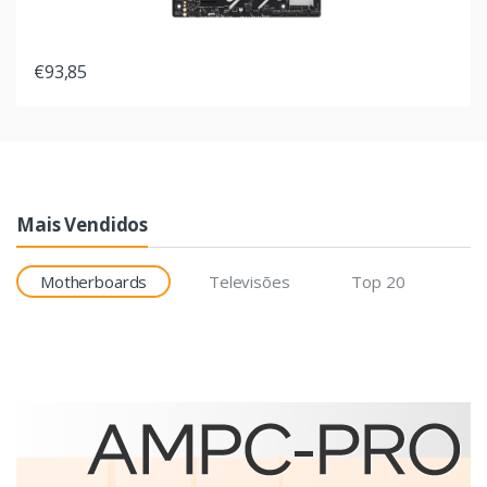
€93,85
Mais Vendidos
Motherboards
Televisões
Top 20
Etiquetas
Brother BCS-1J074102-121
etiqueta para impressão