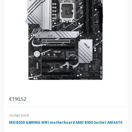
€190,52
Socket Am4
MSI B550 GAMING WIFI motherboard AMD B550 Socket AM4 ATX