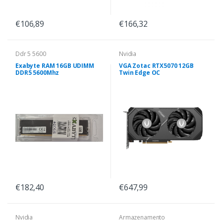
€106,89
€166,32
Ddr 5 5600
Nvidia
Exabyte RAM 16GB UDIMM
VGA Zotac RTX5070 12GB
DDR5 5600Mhz
Twin Edge OC
€182,40
€647,99
Nvidia
Armazenamento