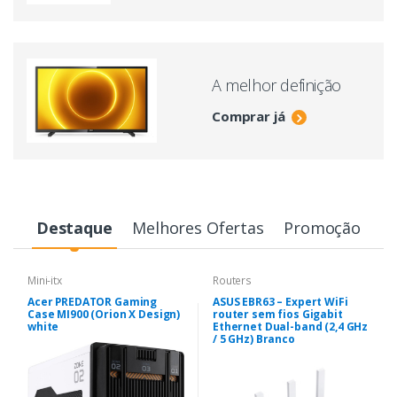
A melhor definição
Comprar já
Destaque
Melhores Ofertas
Promoção
Mini-itx
Routers
Acer PREDATOR Gaming
ASUS EBR63 – Expert WiFi
Case MI900 (Orion X Design)
router sem fios Gigabit
white
Ethernet Dual-band (2,4 GHz
/ 5 GHz) Branco