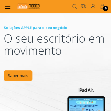
0
Soluções APPLE para o seu negócio
P
O seu escritório em
Mo
movimento
Saber mais