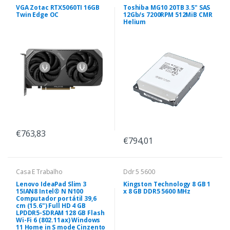
VGA Zotac RTX5060TI 16GB
Toshiba MG10 20TB 3.5" SAS
Twin Edge OC
12Gb/s 7200RPM 512MiB CMR
Helium
€763,83
€794,01
Casa E Trabalho
Ddr 5 5600
Lenovo IdeaPad Slim 3
Kingston Technology 8 GB 1
15IAN8 Intel® N N100
x 8 GB DDR5 5600 MHz
Computador portátil 39,6
cm (15.6") Full HD 4 GB
LPDDR5-SDRAM 128 GB Flash
Wi-Fi 6 (802.11ax) Windows
11 Home in S mode Cinzento