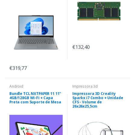
€132,40
€319,77
Android
Impressora 3d
Bundle TCL NXTPAPER 11 11"
Impressora 3D Creality
4GB/128GB Wi-Fi + Capa
Sparkx i7 Combo + Unidade
Preta com Suporte de Mesa
CFS - Volume de
26x26x25,5cm