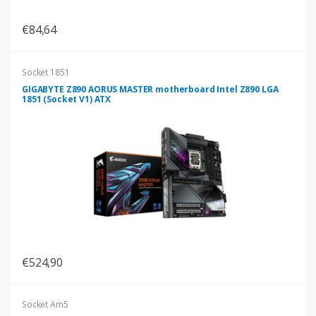
€84,64
Socket 1851
GIGABYTE Z890 AORUS MASTER motherboard Intel Z890 LGA
1851 (Socket V1) ATX
€524,90
Socket Am5