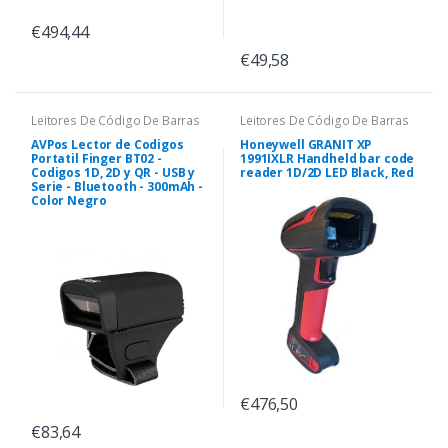
€494,44
€49,58
Leitores De Código De Barras
Leitores De Código De Barras
AVPos Lector de Codigos
Honeywell GRANIT XP
Portatil Finger BT02 -
1991IXLR Handheld bar code
Codigos 1D, 2D y QR - USB y
reader 1D/2D LED Black, Red
Serie - Bluetooth - 300mAh -
Color Negro
€476,50
€83,64