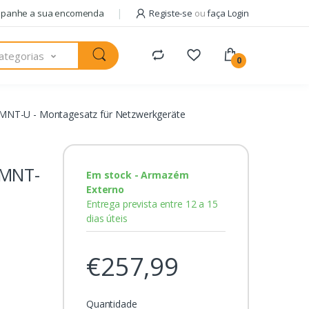
panhe a sua encomenda
Registe-se
ou
faça Login
ategorias
0
MNT-U - Montagesatz für Netzwerkgeräte
-MNT-
Em stock - Armazém
Externo
Entrega prevista entre 12 a 15
dias úteis
€257,99
Quantidade