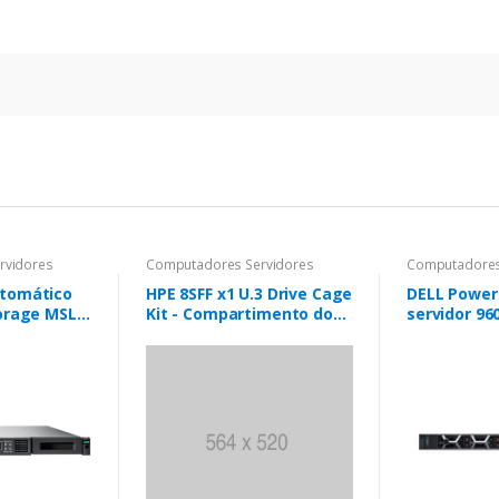
rvidores
Computadores Servidores
Computadores
utomático
HPE 8SFF x1 U.3 Drive Cage
DELL Power
torage MSL
Kit - Compartimento do
servidor 96
e MSL LTO-8
drive de armazenamento
Intel Xeon 
cartuchos
- modo triplo
32 GB DDR5
0 TB