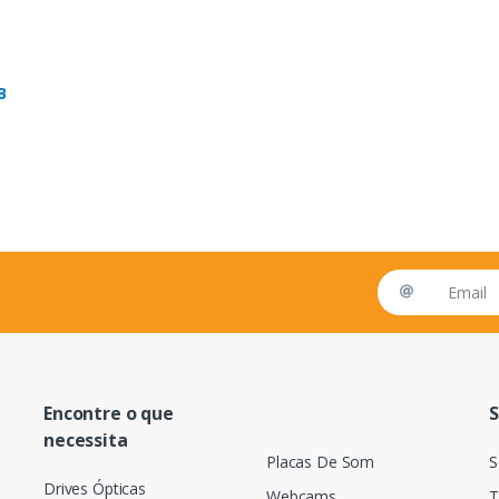
B
Email address
Encontre o que
S
necessita
Placas De Som
S
Drives Ópticas
Webcams
T