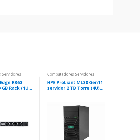
 Servidores
Computadores Servidores
Edge R360
HPE ProLiant ML30 Gen11
0 GB Rack (1U)
servidor 2 TB Torre (4U)
6 6333P 3,1 GHz
Intel Xeon E E-2414 2,6
-SDRAM 700 W
GHz 32 GB DDR5-SDRAM
350 W