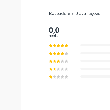
Baseado em 0 avaliações
0,0
média