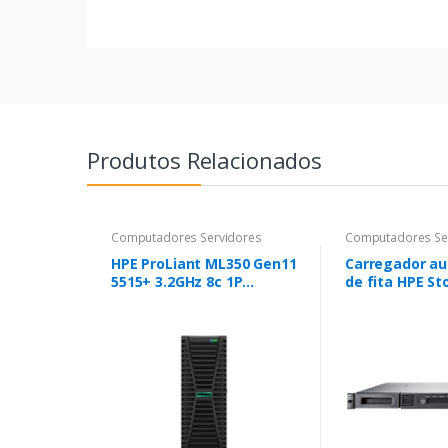
Produtos Relacionados
Computadores Servidores
Computadores Se
HPE ProLiant ML350 Gen11
Carregador a
5515+ 3.2GHz 8c 1P
de fita HPE S
2x32GB-R 8SFF MR408i-o
1/8 1x unidad
2x480GB SSD 2x1000W PS
SAS 5x LTO-8 
de dados de 3