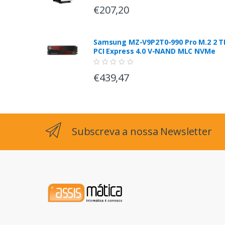
€207,20
Samsung MZ-V9P2T0-990 Pro M.2 2 T
PCI Express 4.0 V-NAND MLC NVMe
€439,47
Subscreva a nossa Newsletter