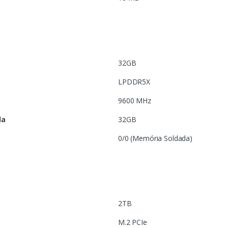
32GB
LPDDR5X
9600 MHz
da
32GB
0/0 (Memória Soldada)
2TB
M.2 PCIe