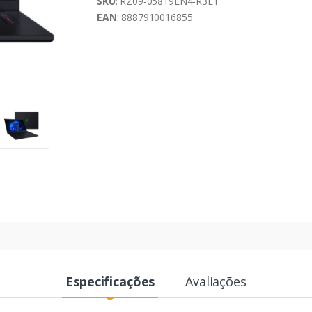
SKU
: RZ09-05819EN4-R3E1
EAN
: 8887910016855
Especificações
Avaliações