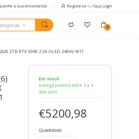
panhe a sua encomenda
Registe-se
ou
faça Login
ategorias
0
6H 32GB 2TB RTX 5090 2.5K OLED 240Hz W11
26)
Em stock
Entrega prevista entre 3 a 4
X
dias úteis
1
€5200,98
Quantidade