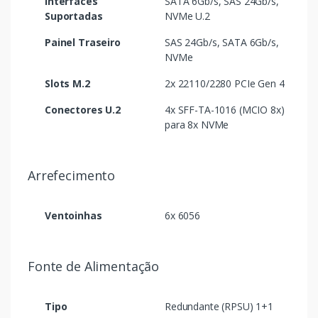
Interfaces
SATA 6Gb/s, SAS 24Gb/s,
Suportadas
NVMe U.2
Painel Traseiro
SAS 24Gb/s, SATA 6Gb/s,
NVMe
Slots M.2
2x 22110/2280 PCIe Gen 4
Conectores U.2
4x SFF-TA-1016 (MCIO 8x)
para 8x NVMe
Arrefecimento
Ventoinhas
6x 6056
Fonte de Alimentação
Tipo
Redundante (RPSU) 1+1