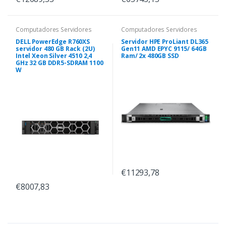
Computadores Servidores
Computadores Servidores
DELL PowerEdge R760XS
Servidor HPE ProLiant DL365
servidor 480 GB Rack (2U)
Gen11 AMD EPYC 9115/ 64GB
Intel Xeon Silver 4510 2,4
Ram/ 2x 480GB SSD
GHz 32 GB DDR5-SDRAM 1100
W
€11293,78
€8007,83