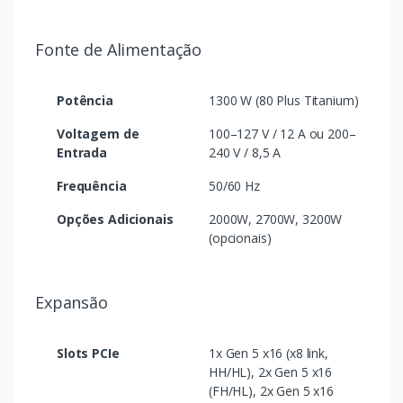
Fonte de Alimentação
Potência
1300 W (80 Plus Titanium)
Voltagem de
100–127 V / 12 A ou 200–
Entrada
240 V / 8,5 A
Frequência
50/60 Hz
Opções Adicionais
2000W, 2700W, 3200W
(opcionais)
Expansão
Slots PCIe
1x Gen 5 x16 (x8 link,
HH/HL), 2x Gen 5 x16
(FH/HL), 2x Gen 5 x16