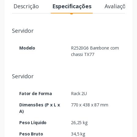
Descrição
Especificações
Avaliações
Servidor
Modelo
R2520G6 Barebone com
chassi TX77
Servidor
Fator de Forma
Rack 2U
Dimensões (P x L x
770 x 438 x 87 mm
A)
Peso Líquido
26,25 kg
Peso Bruto
34,5 kg