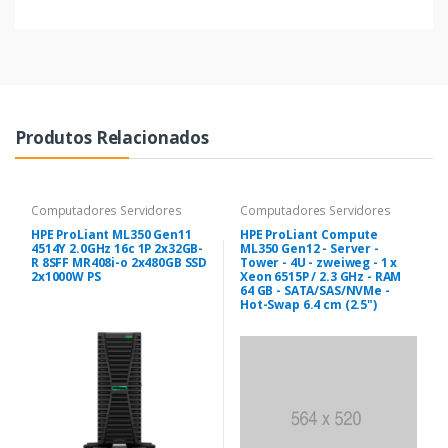
Produtos Relacionados
Computadores Servidores
Computadores Servidores
HPE ProLiant ML350 Gen11
HPE ProLiant Compute
4514Y 2.0GHz 16c 1P 2x32GB-
ML350 Gen12 - Server -
R 8SFF MR408i-o 2x480GB SSD
Tower - 4U - zweiweg - 1 x
2x1000W PS
Xeon 6515P / 2.3 GHz - RAM
64 GB - SATA/SAS/NVMe -
Hot-Swap 6.4 cm (2.5")