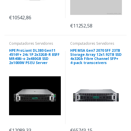
€10542,86
€11252,58
Computadores Servidores
Computadores Servidores
HPE ProLiant DL380 Gen11
HPE MSA Gen7 2070 SFF 23TB
4516Y+ 24c 1P 2x32GB-R 8SFF
Storage Array 12x1.92TB SSD
MR408i-o 2x480GB SSD
4x32Gb Fibre Channel SFP+
2x1000W PS EU Server
4-pack transceivers
€12089,33
€65743,15