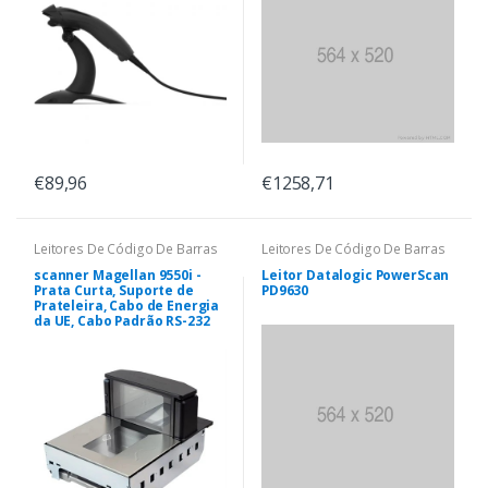
€89,96
€1258,71
Leitores De Código De Barras
Leitores De Código De Barras
scanner Magellan 9550i -
Leitor Datalogic PowerScan
Prata Curta, Suporte de
PD9630
Prateleira, Cabo de Energia
da UE, Cabo Padrão RS-232