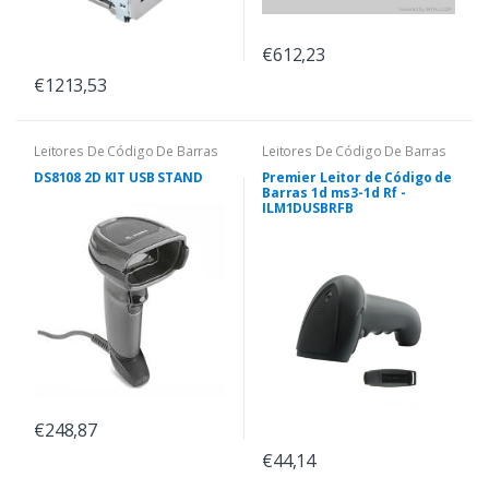
€612,23
€1213,53
Leitores De Código De Barras
Leitores De Código De Barras
DS8108 2D KIT USB STAND
Premier Leitor de Código de
Barras 1d ms3-1d Rf -
ILM1DUSBRFB
€248,87
€44,14