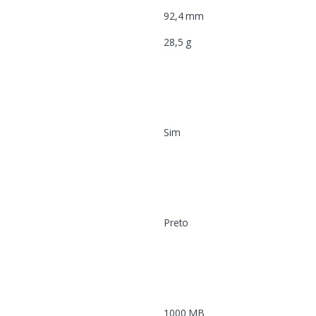
92,4 mm
28,5 g
Sim
Preto
1000 MB