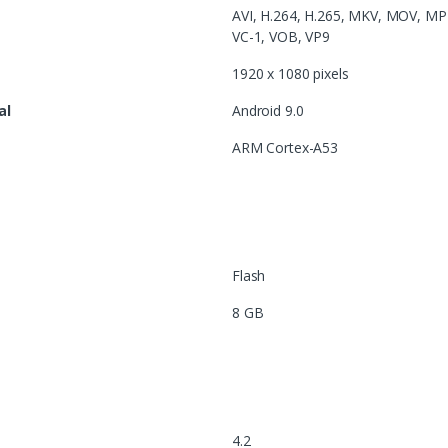
AVI, H.264, H.265, MKV, MOV, M
VC-1, VOB, VP9
1920 x 1080 pixels
al
Android 9.0
ARM Cortex-A53
Flash
8 GB
4.2