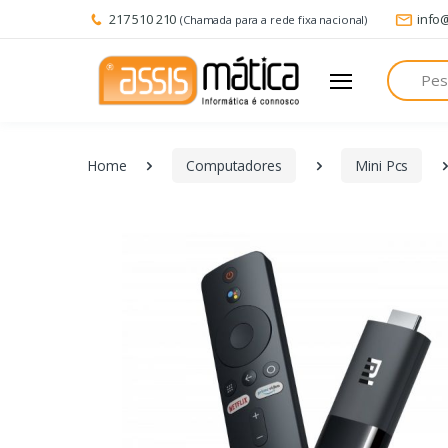
217 510 210
info
(Chamada para a rede fixa nacional)
Pesquisa
Home
Computadores
Mini Pcs