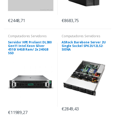
€2448,71
€8683,75
Computadores Servidores
Computadores Servidores
Servidor HPE Proliant DL380
ASRock Barebone Server 2U
Gen11 Intel Xeon Silver
Single Sockel SP6 2U12LS2-
4510/ 64GB Ram/ 2x 240GB
SIENA
SSD
€2849,43
€11989,27