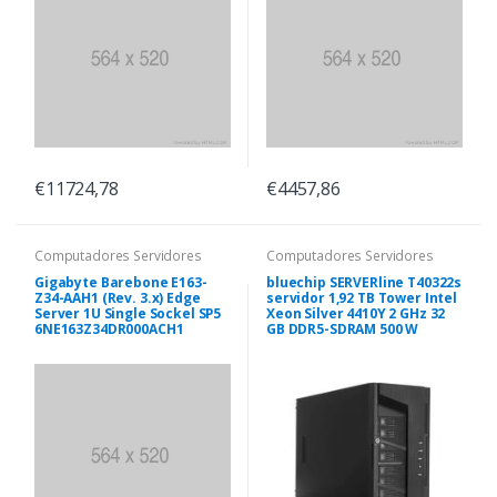
€11724,78
€4457,86
Computadores Servidores
Computadores Servidores
Gigabyte Barebone E163-
bluechip SERVERline T40322s
Z34-AAH1 (Rev. 3.x) Edge
servidor 1,92 TB Tower Intel
Server 1U Single Sockel SP5
Xeon Silver 4410Y 2 GHz 32
6NE163Z34DR000ACH1
GB DDR5-SDRAM 500 W