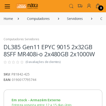
0
Home
Computadores
Servidores
Com
Computadores Servidores
DL385 Gen11 EPYC 9015 2x32GB
8SFF MR408i-o 2x480GB 2x1000W
(0 avaliações de clientes)
SKU
: P81842-425
EAN
: 0190017795744
Em stock - Armazém Externo
Entrega prevista entre 12 a 15 dias úteis