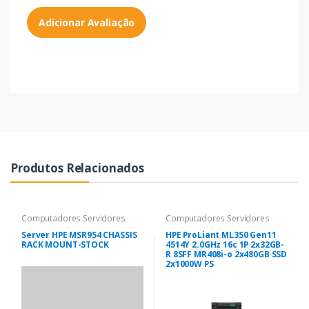
Adicionar Avaliação
Produtos Relacionados
Computadores Servidores
Computadores Servidores
Server HPE MSR954 CHASSIS
HPE ProLiant ML350 Gen11
RACK MOUNT-STOCK
4514Y 2.0GHz 16c 1P 2x32GB-
R 8SFF MR408i-o 2x480GB SSD
2x1000W PS