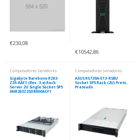
€230,08
€10542,86
Computadores Servidores
Computadores Servidores
Gigabyte Barebone R263-
ASUS RS720A-E13-RS8U
Z35-AAF1 (Rev. 3.x) Rack
Socket SP5 Rack (2U) Preto,
Server 2U Single Socket SP5
Prateado
6NR263Z35DR000ACF1