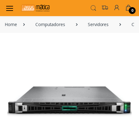
0
Home
Computadores
Servidores
Com