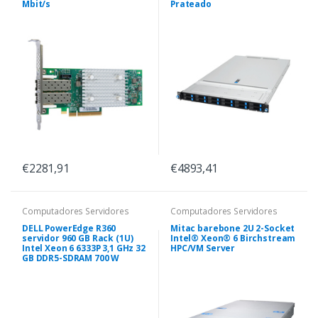
Mbit/s
Prateado
€2281,91
€4893,41
Computadores Servidores
Computadores Servidores
DELL PowerEdge R360
Mitac barebone 2U 2-Socket
servidor 960 GB Rack (1U)
Intel® Xeon® 6 Birchstream
Intel Xeon 6 6333P 3,1 GHz 32
HPC/VM Server
GB DDR5-SDRAM 700 W