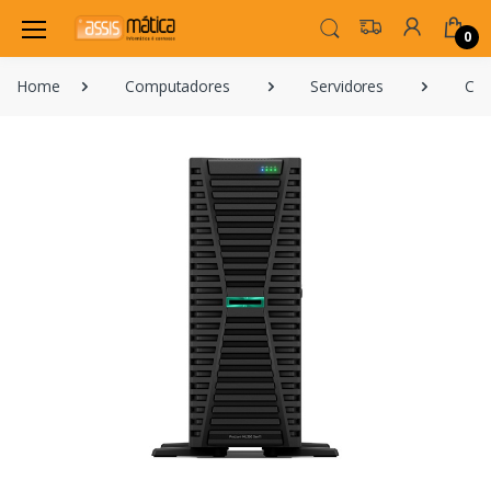
0
Home
Computadores
Servidores
Com