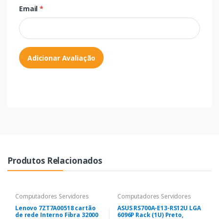
Email
*
Adicionar Avaliação
Produtos Relacionados
Computadores Servidores
Computadores Servidores
Lenovo 7ZT7A00518 cartão
ASUS RS700A-E13-RS12U LGA
de rede Interno Fibra 32000
6096P Rack (1U) Preto,