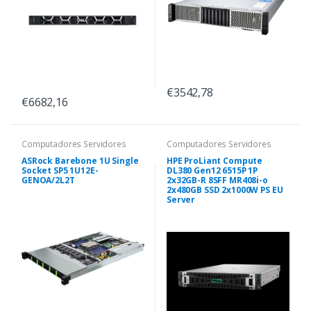
€3542,78
€6682,16
Computadores Servidores
Computadores Servidores
ASRock Barebone 1U Single
HPE ProLiant Compute
Socket SP5 1U12E-
DL380 Gen12 6515P 1P
GENOA/2L2T
2x32GB-R 8SFF MR408i-o
2x480GB SSD 2x1000W PS EU
Server