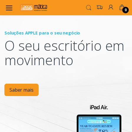
0
Soluções APPLE para o seu negócio
P
O seu escritório em
Mo
movimento
Saber mais