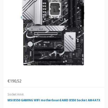
€190,52
Socket Am4
MSI B550 GAMING WIFI motherboard AMD B550 Socket AM4 ATX