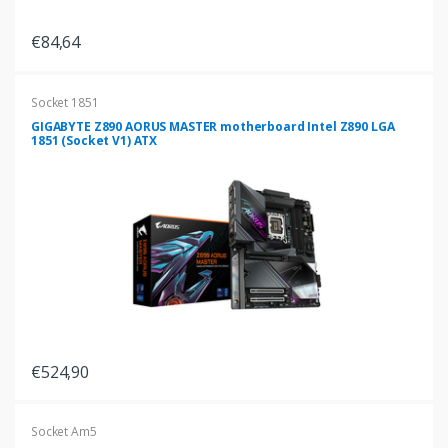
€84,64
Socket 1851
GIGABYTE Z890 AORUS MASTER motherboard Intel Z890 LGA
1851 (Socket V1) ATX
€524,90
Socket Am5