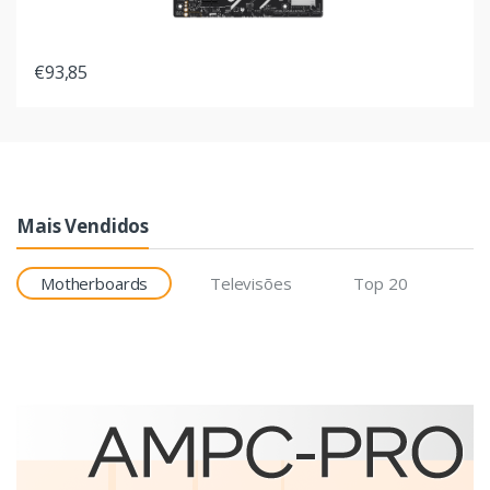
€93,85
Mais Vendidos
Motherboards
Televisões
Top 20
Etiquetas
Brother BCS-1J074102-121
etiqueta para impressão