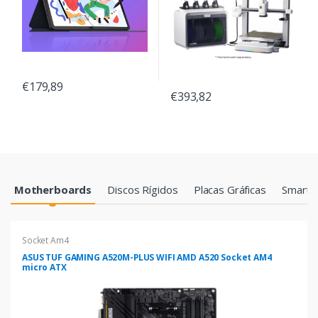
€179,89
€393,82
Products Grid
Motherboards
Discos Rígidos
Placas Gráficas
Smartp
Socket Am4
ASUS TUF GAMING A520M-PLUS WIFI AMD A520 Socket AM4
micro ATX