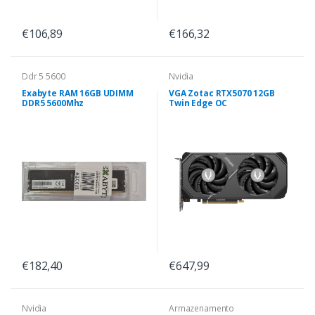
€106,89
€166,32
Ddr 5 5600
Nvidia
Exabyte RAM 16GB UDIMM
VGA Zotac RTX5070 12GB
DDR5 5600Mhz
Twin Edge OC
€182,40
€647,99
Nvidia
Armazenamento