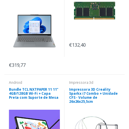
€132,40
€319,77
Android
Impressora 3d
Bundle TCL NXTPAPER 11 11"
Impressora 3D Creality
4GB/128GB Wi-Fi + Capa
Sparkx i7 Combo + Unidade
Preta com Suporte de Mesa
CFS - Volume de
26x26x25,5cm