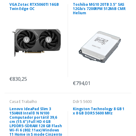
VGA Zotac RTX5060TI 16GB
Toshiba MG10 20TB 3.5" SAS
Twin Edge OC
12Gb/s 7200RPM 512MiB CMR
Helium
€830,25
€794,01
Casa E Trabalho
Ddr 5 5600
Lenovo IdeaPad Slim 3
Kingston Technology 8 GB 1
15IAN8 Intel® N N100
x 8 GB DDR5 5600 MHz
Computador portátil 39,6
cm (15.6") Full HD 4 GB
LPDDR5-SDRAM 128 GB Flash
Wi-Fi 6 (802.11ax) Windows
11 Home in S mode Cinzento