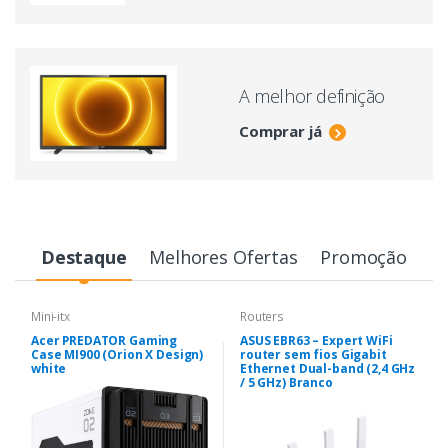
A melhor definição
Comprar já
Destaque
Melhores Ofertas
Promoção
Mini-itx
Routers
Acer PREDATOR Gaming
ASUS EBR63 – Expert WiFi
Case MI900 (Orion X Design)
router sem fios Gigabit
white
Ethernet Dual-band (2,4 GHz
/ 5 GHz) Branco