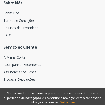
Sobre Nós
Sobre Nós
Termos e Condições
Políticas de Privacidade
FAQs
Serviço ao Cliente
A Minha Conta
Acompanhar Encomenda
Assistência pós-venda
Trocas e Devoluções
O nosso website usa cookies para melhorar e personalizar a sua
experiência de navegação. Ao continuar a navegar, está a consentir a
©
Assismática
- Todos os direitos reservados
utilização de cookies.
Saiba mais