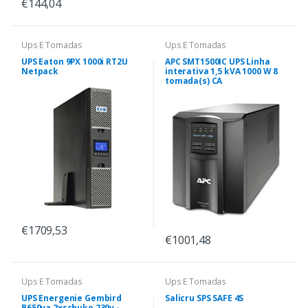
€144,04
Ups E Tomadas
Ups E Tomadas
UPS Eaton 9PX 1000i RT2U
APC SMT1500IC UPS Linha
Netpack
interativa 1,5 kVA 1000 W 8
tomada(s) CA
€1709,53
€1001,48
Ups E Tomadas
Ups E Tomadas
UPS Energenie Gembird
Salicru SPS SAFE 4S
B650va 2xschuko 230v -