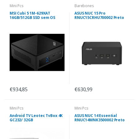
Mini Pcs
Barebones
MSI Cubi 5 1M-629XAT
ASUS NUC 15 Pro
16GB/512GB SSD sem OS
RNUC15CRHU700002 Preto
€934,85
€630,99
Mini Pcs
Mini Pcs
Android TV Leotec TvBox 4K
ASUS NUC 14 Essential
GC232/ 32GB
RNUC14MNK3500002 Preto