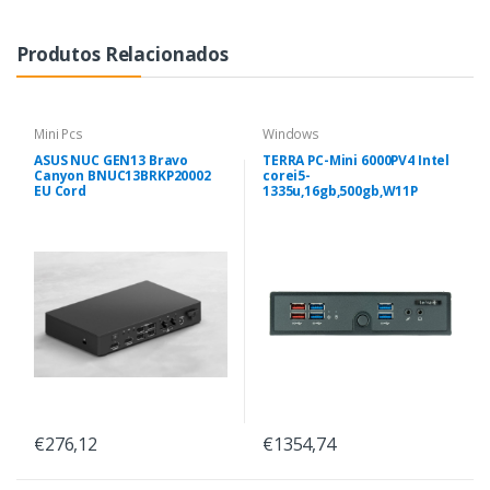
Produtos Relacionados
Mini Pcs
Windows
ASUS NUC GEN13 Bravo
TERRA PC-Mini 6000PV4 Intel
Canyon BNUC13BRKP20002
corei5-
EU Cord
1335u,16gb,500gb,W11P
€276,12
€1354,74