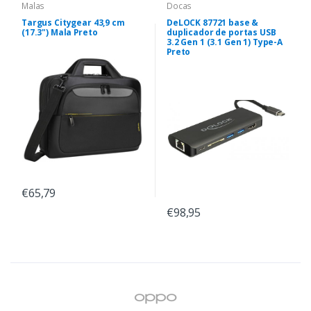
Malas
Docas
Targus Citygear 43,9 cm
DeLOCK 87721 base &
(17.3") Mala Preto
duplicador de portas USB
3.2 Gen 1 (3.1 Gen 1) Type-A
Preto
€65,79
€98,95