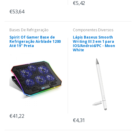
€5,42
€53,64
Bases De Refrigeração
Componentes Diversos
Spirit Of Gamer Base de
Lápis Baseus Smooth
Refrigeração Airblade 1200
Writing III 3 em 1 para
Até 19" Preta
IOS/Android/PC - Moon
White
€41,22
€4,31