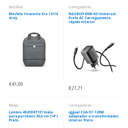
Mochilas
Carregadores
Mochila Yosemite Eco 13/14
NGS BUD 65W-AS Universal
Grey
Preto AC Carregamento
rápido Interior
€41,00
€21,71
Malas
Carregadores
Lenovo 4X41D97727 mala
iggual CUA-5T-120W
para portáteis 35,6 cm (14")
adaptador e transformador
Preto
Interior Preto