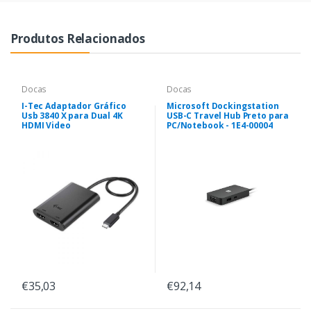
Produtos Relacionados
Docas
Docas
I-Tec Adaptador Gráfico
Microsoft Dockingstation
Usb 3840 X para Dual 4K
USB-C Travel Hub Preto para
HDMI Video
PC/Notebook - 1E4-00004
€35,03
€92,14