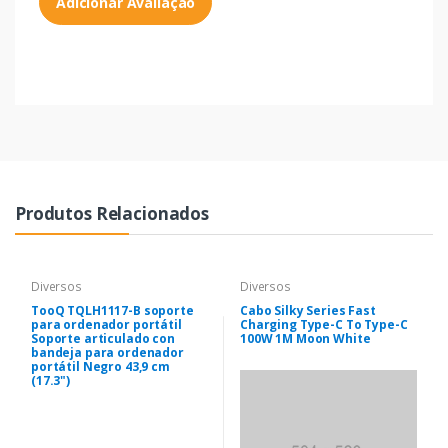
Adicionar Avaliação
Produtos Relacionados
Diversos
Diversos
TooQ TQLH1117-B soporte
Cabo Silky Series Fast
para ordenador portátil
Charging Type-C To Type-C
Soporte articulado con
100W 1M Moon White
bandeja para ordenador
portátil Negro 43,9 cm
(17.3")