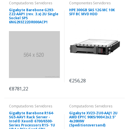
Computadores Servidores
Componentes Servidores
Gigabyte Barebone G293-
HPE 300GB SAS 12G MC 10K
Z22-AAP1 (rev. 3.x) 2U Single
SFF BC MVD HDD
Sockel SP5
6NG293Z22DR000ACP1
€256,28
€8781,22
Computadores Servidores
Computadores Servidores
GigaByte Barebone R164-
Gigabyte XV23-ZU0-AAJ1 2U
SG5-AAV1 Rack Server -
AMD EPYC 9005/9004 2x2.5"
Intel® Xeon® 6700/6500-
4x2000W
Series Processors R1S- 1U
(Speditionsversand)