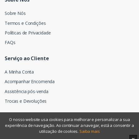
Sobre Nós
Termos e Condições
Políticas de Privacidade
FAQs
Serviço ao Cliente
A Minha Conta
Acompanhar Encomenda
Assistência pós-venda
Trocas e Devoluções
O nosso website usa cookies para melhorar e personalizar a sua
experiência de navegação. Ao continuar a navegar, está a consentir a
©
Assismática
- Todos os direitos reservados
utilização de cookies.
Saiba mais