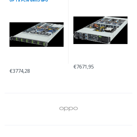
UP 1 x PCIe Gen5 GPU
€7671,95
€3774,28