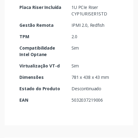
Placa Riser Incluída
1U PCIe Riser
CYP1URISER1STD
Gestão Remota
IPMI 2.0, Redfish
TPM
2.0
Compatibilidade
Sim
Intel Optane
Virtualização VT-d
Sim
Dimensões
781 x 438 x 43 mm
Estado do Produto
Descontinuado
EAN
5032037219006