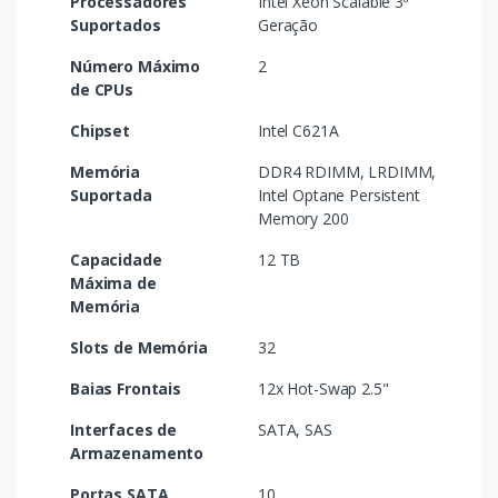
Processadores
Intel Xeon Scalable 3ª
Suportados
Geração
Número Máximo
2
de CPUs
Chipset
Intel C621A
Memória
DDR4 RDIMM, LRDIMM,
Suportada
Intel Optane Persistent
Memory 200
Capacidade
12 TB
Máxima de
Memória
Slots de Memória
32
Baias Frontais
12x Hot-Swap 2.5"
Interfaces de
SATA, SAS
Armazenamento
Portas SATA
10