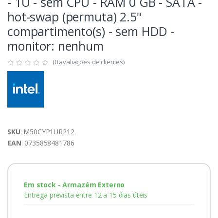
- 1U - sem CPU - RAM 0 GB - SATA -
hot-swap (permuta) 2.5"
compartimento(s) - sem HDD -
monitor: nenhum
(0 avaliações de clientes)
SKU
: M50CYP1UR212
EAN
: 0735858481786
Em stock - Armazém Externo
Entrega prevista entre 12 a 15 dias úteis