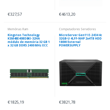
€327,57
€4613,20
Memórias Ram
Computadores Servidores
Kingston Technology
MicroServer Gen11 E-2434 4c
KSM48E40BD8KI-32HA
32GB-U 4LFF-NHP 2x4TB HDD
módulo de memória 32 GB 1
180W External
x 32 GB DDR5 2400 MHz ECC
POWERSUPPLY
€1825,19
€3821,78