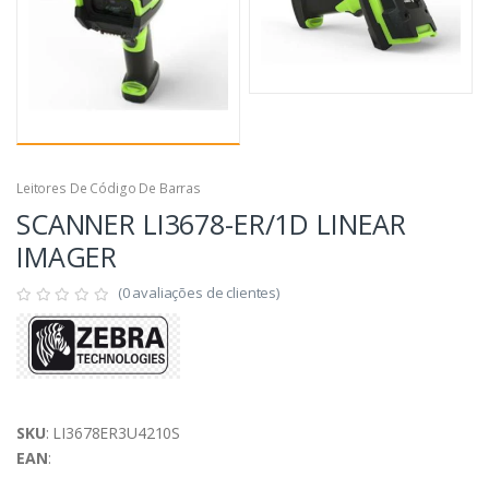
Leitores De Código De Barras
SCANNER LI3678-ER/1D LINEAR
IMAGER
(0 avaliações de clientes)
SKU
: LI3678ER3U4210S
EAN
: