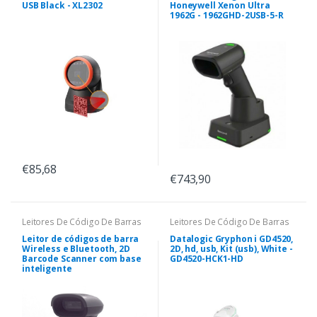
USB Black - XL2302
Honeywell Xenon Ultra
1962G - 1962GHD-2USB-5-R
€85,68
€743,90
Leitores De Código De Barras
Leitores De Código De Barras
Leitor de códigos de barra
Datalogic Gryphon i GD4520,
Wireless e Bluetooth, 2D
2D, hd, usb, Kit (usb), White -
Barcode Scanner com base
GD4520-HCK1-HD
inteligente