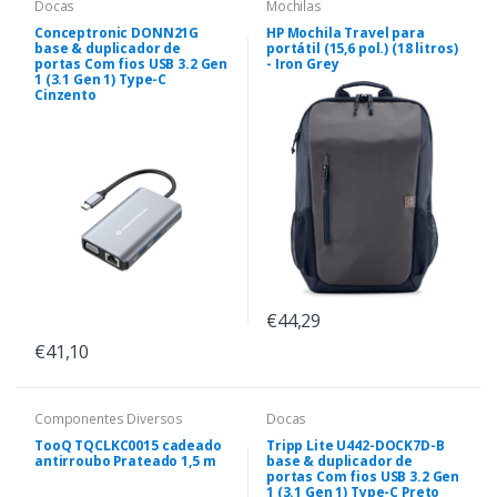
Docas
Mochilas
Conceptronic DONN21G
HP Mochila Travel para
base & duplicador de
portátil (15,6 pol.) (18 litros)
portas Com fios USB 3.2 Gen
- Iron Grey
1 (3.1 Gen 1) Type-C
Cinzento
€44,29
€41,10
Componentes Diversos
Docas
TooQ TQCLKC0015 cadeado
Tripp Lite U442-DOCK7D-B
antirroubo Prateado 1,5 m
base & duplicador de
portas Com fios USB 3.2 Gen
1 (3.1 Gen 1) Type-C Preto