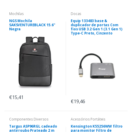
Mochilas
Docas
NGS Mochila
Equip 133483 base &
SAKSVENTUREBLACK 15.6"
duplicador de portas Com
Negra
fios USB 3.2 Gen 1 (3.1 Gen 1)
Type-C Preto, Cinzento
€15,41
€19,46
Componentes Diversos
Acessórios Portáteis
Targus ASP96RGL cadeado
Kensington K55256WW filtro
antirroubo Prateado 2 m
para monitor Filtro de