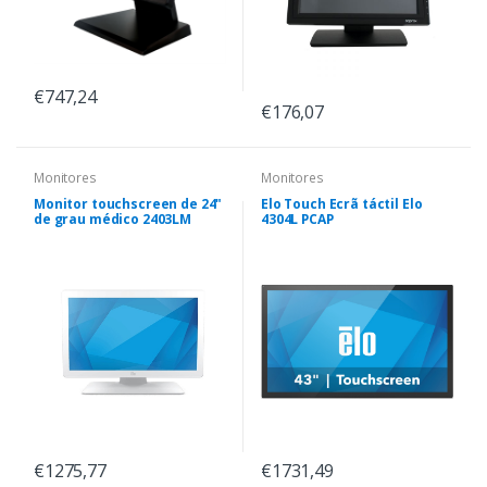
€747,24
€176,07
Monitores
Monitores
Monitor touchscreen de 24"
Elo Touch Ecrã táctil Elo
de grau médico 2403LM
4304L PCAP
€1275,77
€1731,49