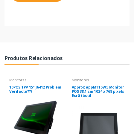
Produtos Relacionados
Monitores
Monitores
10POS TPV 15" J6412 Problem
Approx appMT15W5 Monitor
Verifactu???
POS 38,1 cm 1024 x 768 pixels
Ecrã táctil