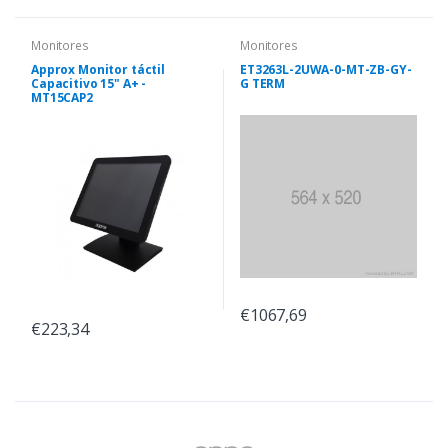
Monitores
Monitores
Approx Monitor táctil
ET3263L-2UWA-0-MT-ZB-GY-
Capacitivo 15" A+ -
G TERM
MT15CAP2
€1067,69
€223,34