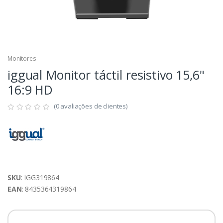
Monitores
iggual Monitor táctil resistivo 15,6"
16:9 HD
(0 avaliações de clientes)
SKU
: IGG319864
EAN
: 8435364319864