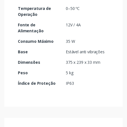
Temperatura de
0–50 ºC
Operação
Fonte de
12V / 4A
Alimentação
Consumo Máximo
35 W
Base
Estável anti vibrações
Dimensões
375 x 239 x 33 mm
Peso
5 kg
Índice de Proteção
IP63