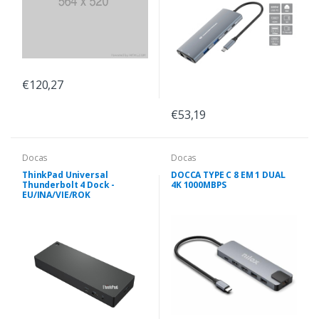
€120,27
€53,19
Docas
Docas
ThinkPad Universal
DOCCA TYPE C 8 EM 1 DUAL
Thunderbolt 4 Dock -
4K 1000MBPS
EU/INA/VIE/ROK