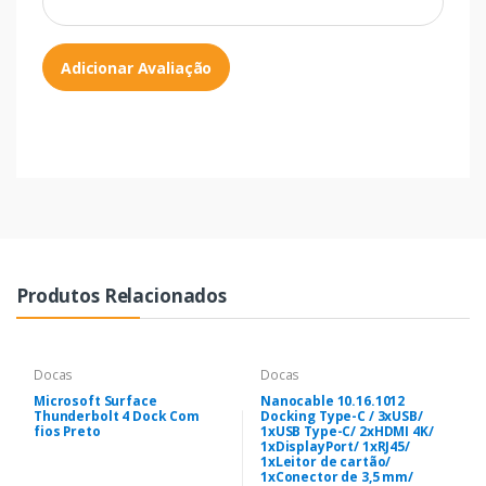
Adicionar Avaliação
Produtos Relacionados
Docas
Docas
Microsoft Surface
Nanocable 10.16.1012
Thunderbolt 4 Dock Com
Docking Type-C / 3xUSB/
fios Preto
1xUSB Type-C/ 2xHDMI 4K/
1xDisplayPort/ 1xRJ45/
1xLeitor de cartão/
1xConector de 3,5 mm/