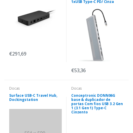
1xUSB Type-C PD/ Cinza
€291,69
€53,36
Docas
Docas
Surface USB-C Travel Hub,
Conceptronic DONN06G
Dockingstation
base & duplicador de
portas Com fios USB 3.2 Gen
1 (3.1 Gen 1) Type-C
Cinzento