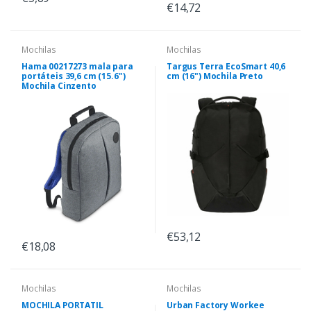
€14,72
Mochilas
Mochilas
Hama 00217273 mala para
Targus Terra EcoSmart 40,6
portáteis 39,6 cm (15.6")
cm (16") Mochila Preto
Mochila Cinzento
€53,12
€18,08
Mochilas
Mochilas
MOCHILA PORTATIL
Urban Factory Workee