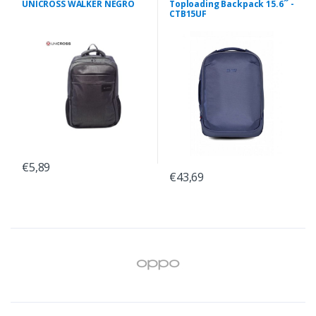
UNICROSS WALKER NEGRO
Toploading Backpack 15.6´´ -
CTB15UF
€5,89
€43,69