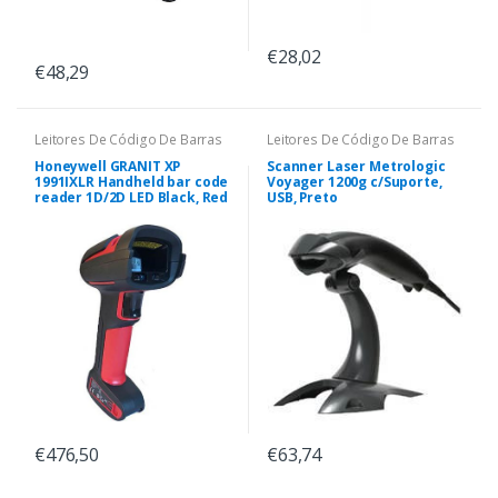
€28,02
€48,29
Leitores De Código De Barras
Leitores De Código De Barras
Honeywell GRANIT XP
Scanner Laser Metrologic
1991IXLR Handheld bar code
Voyager 1200g c/Suporte,
reader 1D/2D LED Black, Red
USB, Preto
€476,50
€63,74