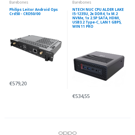
Barebones
Barebones
Philips Leitor Android Ops
NTECH NUC CPU ALDER LAKE
Crd50 - CRD50/00
I5-1235U, 2x DDR4, 1x M.2
NVMe, 1x 2.5P SATA, HDMI,
USB3.2 Type-C, LAN 1 GBPS,
WIN 11 PRO
€579,20
€534,55