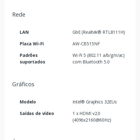
Rede
LAN
GbE (Realtek® RTL8111H)
Placa Wi-Fi
AW-CB515NF
Padrões
Wi-Fi 5 (802.11 a/b/g/n/ac)
suportados
com Bluetooth 5.0
Gráficos
Modelo
Intel® Graphics 32EUs
Saídas de vídeo
1 x HDMI v2.0
(4096x2160@60Hz)