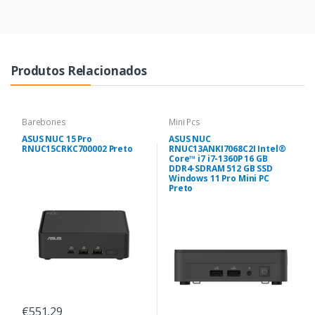
Produtos Relacionados
Barebones
Mini Pcs
ASUS NUC 15 Pro
ASUS NUC
RNUC15CRKC700002 Preto
RNUC13ANKI7068C2I Intel®
Core™ i7 i7-1360P 16 GB
DDR4-SDRAM 512 GB SSD
Windows 11 Pro Mini PC
Preto
€551,29