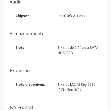
Áudio
Chipset
Realtek® ALC897
Armazenamento
Slots
1 x slot de 2,5'' para SATA
HDD/SSD
Expansão
Slots disponíveis
1 x slot M.2 M Key 2280
(PCIe Gen 3x2)
E/S Frontal