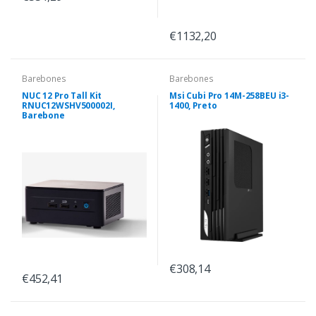
€1132,20
Barebones
Barebones
NUC 12 Pro Tall Kit
Msi Cubi Pro 14M-258BEU i3-
RNUC12WSHV500002I,
1400, Preto
Barebone
€308,14
€452,41