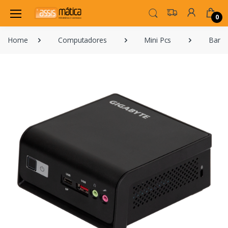
0
Home
Computadores
Mini Pcs
Bare