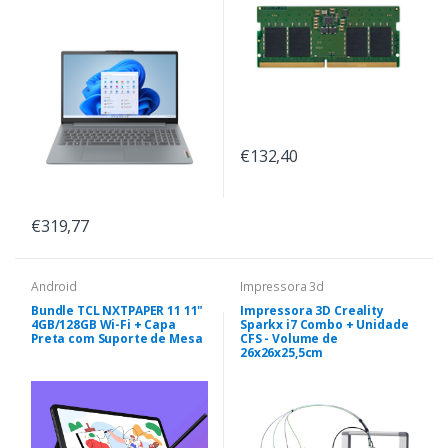
€132,40
€319,77
Android
Impressora 3d
Bundle TCL NXTPAPER 11 11"
Impressora 3D Creality
4GB/128GB Wi-Fi + Capa
Sparkx i7 Combo + Unidade
Preta com Suporte de Mesa
CFS - Volume de
26x26x25,5cm