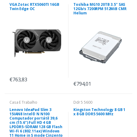
VGA Zotac RTX5060TI 16GB
Toshiba MG10 20TB 3.5" SAS
Twin Edge OC
12Gb/s 7200RPM 512MiB CMR
Helium
€763,83
€794,01
Casa E Trabalho
Ddr 5 5600
Lenovo IdeaPad Slim 3
Kingston Technology 8 GB 1
15IAN8 Intel® N N100
x 8 GB DDR5 5600 MHz
Computador portátil 39,6
cm (15.6") Full HD 4 GB
LPDDR5-SDRAM 128 GB Flash
Wi-Fi 6 (802.11ax) Windows
11 Home in S mode Cinzento