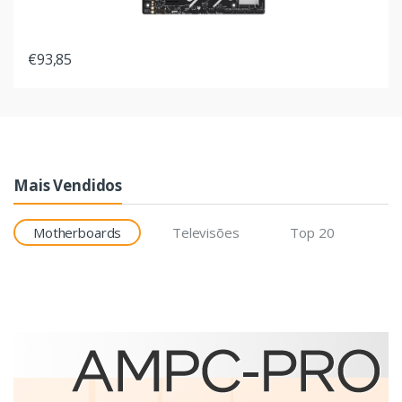
€93,85
Mais Vendidos
Motherboards
Televisões
Top 20
Etiquetas
Brother BCS-1J074102-121
etiqueta para impressão