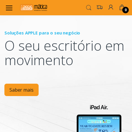
0
Soluções APPLE para o seu negócio
P
O seu escritório em
Mo
movimento
Saber mais