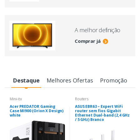
A melhor definição
Comprar já
Destaque
Melhores Ofertas
Promoção
Mini-itx
Routers
Acer PREDATOR Gaming
ASUS EBR63 – Expert WiFi
Case MI900 (Orion X Design)
router sem fios Gigabit
white
Ethernet Dual-band (2,4 GHz
/ 5 GHz) Branco