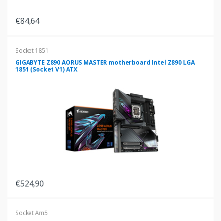
€84,64
Socket 1851
GIGABYTE Z890 AORUS MASTER motherboard Intel Z890 LGA
1851 (Socket V1) ATX
€524,90
Socket Am5