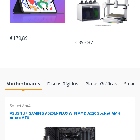
€179,89
€393,82
Products Grid
Motherboards
Discos Rígidos
Placas Gráficas
Smartp
Socket Am4
ASUS TUF GAMING A520M-PLUS WIFI AMD A520 Socket AM4
micro ATX