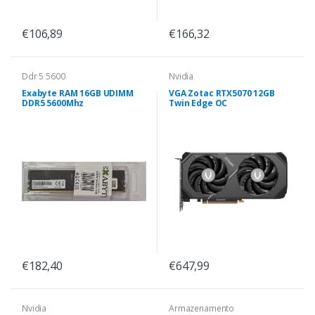
€106,89
€166,32
Ddr 5 5600
Nvidia
Exabyte RAM 16GB UDIMM
VGA Zotac RTX5070 12GB
DDR5 5600Mhz
Twin Edge OC
€182,40
€647,99
Nvidia
Armazenamento