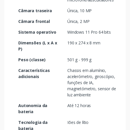
Câmara traseira
Única, 10 MP
Câmara frontal
Única, 2 MP
Sistema operativo
Windows 11 Pro 64 bits
Dimensões (L x A x
190 x 274 x 8 mm
P)
Peso (classe)
501 g - 999 g
Características
Chassis em alumínio,
adicionais
acelerómetro, giroscópio,
funções de IA,
magnetómetro, sensor de
luz ambiente
Autonomia da
Até 12 horas
bateria
Tecnologia da
Iões de lítio
bateria