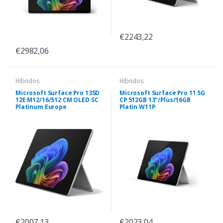
€2243,22
€2982,06
Híbridos
Híbridos
Microsoft Surface Pro 13SD
Microsoft Surface Pro 11 5G
12E M12/16/512 CM OLED SC
CP 512GB 13"/Plus/16GB
Platinum Europe
Platin W11P
€2007,13
€2023,04