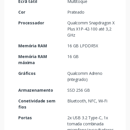
Ecrã tátil
Multitoque
Cor
Prateado
Processador
Qualcomm Snapdragon X
Plus X1P-42-100 até 3,2
GHz
Memória RAM
16 GB LPDDR5X
Memória RAM
16 GB
máxima
Gráficos
Qualcomm Adreno
(integrado)
Armazenamento
SSD 256 GB
Conetividade sem
Bluetooth, NFC, Wi-Fi
fios
Portas
2x USB 3.2 Type-C, 1x
tomada combinada
microfone/auscultadores