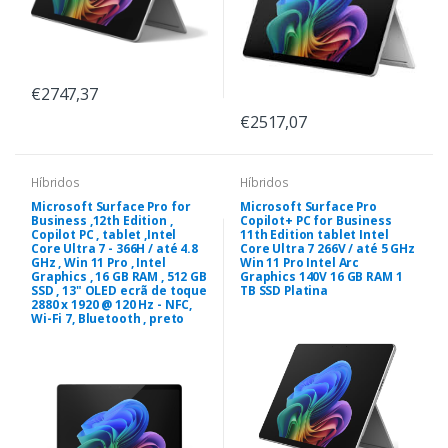
€2747,37
€2517,07
Híbridos
Híbridos
Microsoft Surface Pro for
Microsoft Surface Pro
Business ,12th Edition ,
Copilot+ PC for Business
Copilot PC , tablet ,Intel
11th Edition tablet Intel
Core Ultra 7 - 366H / até 4.8
Core Ultra 7 266V / até 5 GHz
GHz , Win 11 Pro , Intel
Win 11 Pro Intel Arc
Graphics , 16 GB RAM , 512 GB
Graphics 140V 16 GB RAM 1
SSD , 13" OLED ecrã de toque
TB SSD Platina
2880 x 1920 @ 120 Hz - NFC,
Wi-Fi 7, Bluetooth , preto