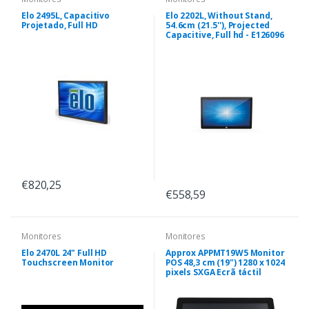
Elo 2495L, Capacitivo
Elo 2202L, Without Stand,
Projetado, Full HD
54.6cm (21.5''), Projected
Capacitive, Full hd - E126096
€820,25
€558,59
Monitores
Monitores
Elo 2470L 24" Full HD
Approx APPMT19W5 Monitor
Touchscreen Monitor
POS 48,3 cm (19") 1280 x 1024
pixels SXGA Ecrã táctil