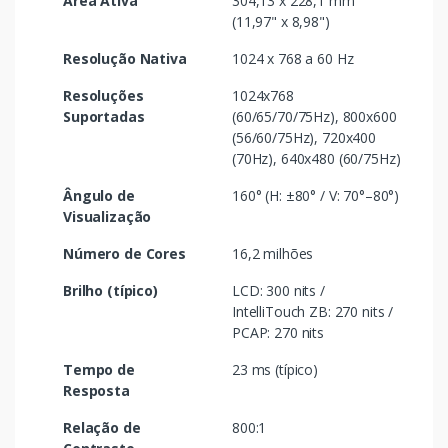
Área Ativa
304,13 x 228,1 mm
(11,97" x 8,98")
Resolução Nativa
1024 x 768 a 60 Hz
Resoluções
1024x768
Suportadas
(60/65/70/75Hz), 800x600
(56/60/75Hz), 720x400
(70Hz), 640x480 (60/75Hz)
Ângulo de
160° (H: ±80° / V: 70°–80°)
Visualização
Número de Cores
16,2 milhões
Brilho (típico)
LCD: 300 nits /
IntelliTouch ZB: 270 nits /
PCAP: 270 nits
Tempo de
23 ms (típico)
Resposta
Relação de
800:1